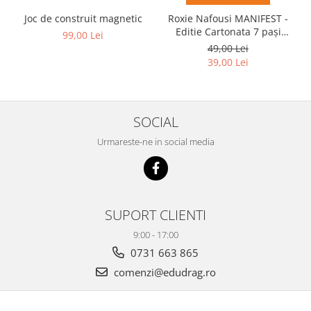
Joc de construit magnetic
Roxie Nafousi MANIFEST -
Editie Cartonata 7 pași
99,00 Lei
pentru a-ți transforma viața
49,00 Lei
39,00 Lei
SOCIAL
Urmareste-ne in social media
SUPORT CLIENTI
9:00 - 17:00
0731 663 865
comenzi@edudrag.ro