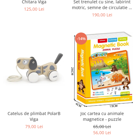
Chitara Viga
Set trenulet cu sine, labirint
motric, semne de circulatie si
125,00 Lei
forme de potrivit
190,00 Lei
-14%
Catelus de plimbat PolarB
Joc cartea cu animale
Viga
magnetice - puzzle
79,00 Lei
65,00 Lei
56,00 Lei