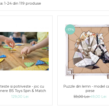
a:
1-
24
din
119
produse
-17%
teste si potriveste - joc cu
Puzzle din lemn - model ca
nnere BS Toys Spin & Match
piese
129,00 Lei
59,00 Lei
49,00 Lei