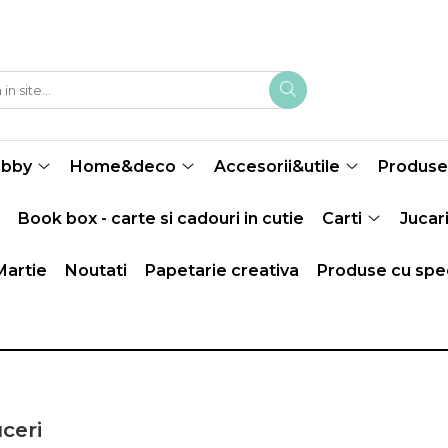
obby
Home&deco
Accesorii&utile
Produse 
Book box - carte si cadouri in cutie
Carti
Jucari
Martie
Noutati
Papetarie creativa
Produse cu spec
ceri