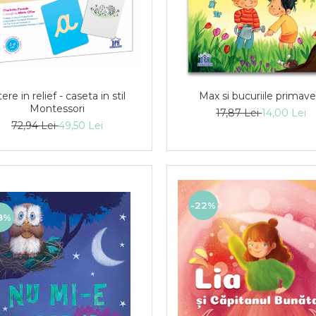
tere in relief - caseta in stil
Max si bucuriile primaver
Montessori
17,87 Lei
14,00 Lei
72,94 Lei
49,50 Lei
-22%
8%