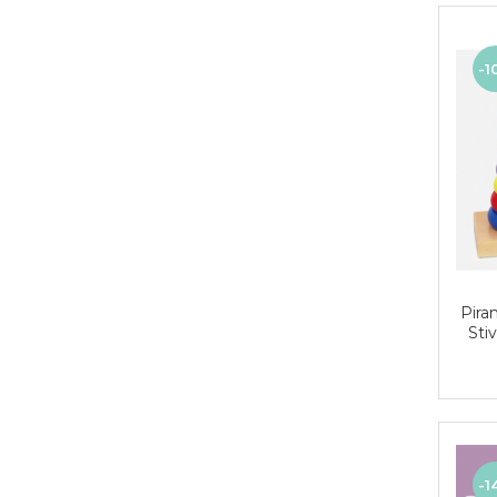
-1
Piram
Sti
-1