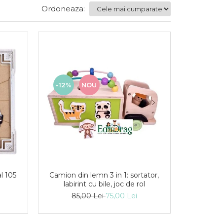
Ordoneaza:
-12%
NOU
l 105
Camion din lemn 3 in 1: sortator,
labirint cu bile, joc de rol
85,00 Lei
75,00 Lei