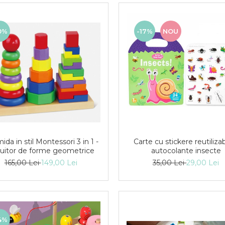
0%
-17%
NOU
ida in stil Montessori 3 in 1 -
Carte cu stickere reutilizab
vuitor de forme geometrice
autocolante insecte
165,00 Lei
149,00 Lei
35,00 Lei
29,00 Lei
4%