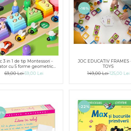
-16%
c 3 in 1 de tip Montessori -
JOC EDUCATIV FRAMES 
ator cu 5 forme geometrice,
TOYS
it magnetic, prinde albinute
69,00 Lei
59,00 Lei
149,00 Lei
125,00 Lei
-22%
2%