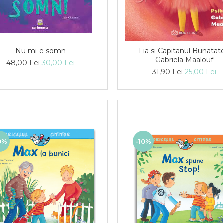
Nu mi-e somn
Lia si Capitanul Bunatate
Gabriela Maalouf
48,00 Lei
30,00 Lei
31,90 Lei
25,00 Lei
0%
-10%