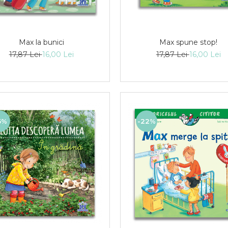
Max la bunici
Max spune stop!
17,87 Lei
16,00 Lei
17,87 Lei
16,00 Lei
5%
-22%