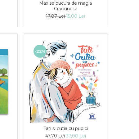
Max se bucura de magia
Craciunului
17,87 Lei
15,00 Lei
-22%
Tati si cutia cu pupici
47,70 Lei
37,00 Lei