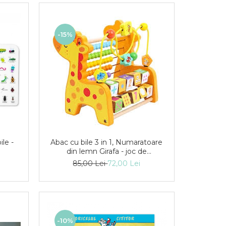
-15%
ile -
Abac cu bile 3 in 1, Numaratoare
din lemn Girafa - joc de
motricitate
85,00 Lei
72,00 Lei
-10%