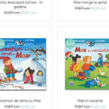
otta descopera lumea - In
Max merge la spital
gradina
17,87 Lei
14,00 Lei
41,00 Lei
35,00 Lei
2%
-22%
Aventuri de iarna cu Max
Max in vacanta
17,87 Lei
14,00 Lei
17,87 Lei
14,00 Lei