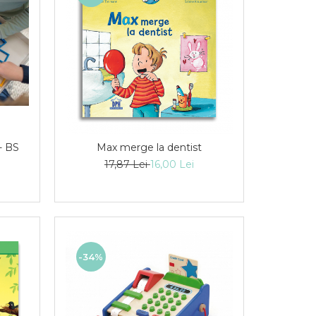
- BS
Max merge la dentist
17,87 Lei
16,00 Lei
-34%