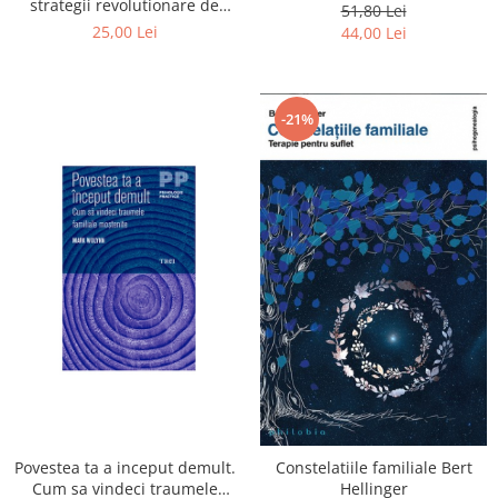
strategii revolutionare de
51,80 Lei
dezvoltare unitara a creierului
25,00 Lei
44,00 Lei
copilului tau - Daniel J.Siegel,
Tina Payne Bryson
-21%
Povestea ta a inceput demult.
Constelatiile familiale Bert
Cum sa vindeci traumele
Hellinger