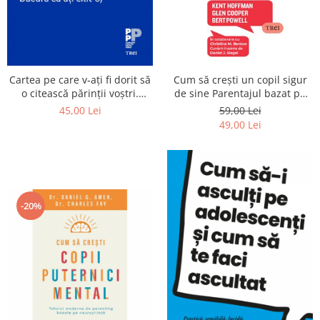
Cartea pe care v‑ați fi dorit să
Cum să crești un copil sigur
o citească părinții voștri.
de sine Parentajul bazat pe
(Copiii voștri se vor bucura că
Cercul Siguranței
45,00 Lei
59,00 Lei
ați citit‑o)
49,00 Lei
-20%