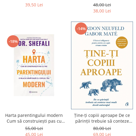
familiale mostenite - Mark
39,50 Lei
48,00 Lei
Wolynn
38,00 Lei
-14%
-18%
Harta parentingului modern
Ține-ți copiii aproape De ce
Cum să construiești pas cu
părinții trebuie să conteze
pas o relație sănătoasă cu
mai mult decât anturajul
55,00 Lei
80,00 Lei
copilul tău Dr. Shefali Tsabary
GABOR MATÉ, GORDON
45,00 Lei
69,00 Lei