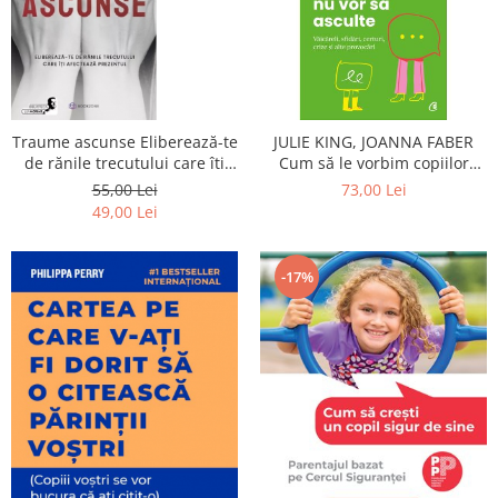
Traume ascunse Eliberează-te
JULIE KING, JOANNA FABER
de rănile trecutului care îti
Cum să le vorbim copiilor
afectează prezentul Catherine
când nu vor să asculte
55,00 Lei
73,00 Lei
Gildiner
Văicăreli, sfidări, certuri, crize
49,00 Lei
și alte provocări
-17%