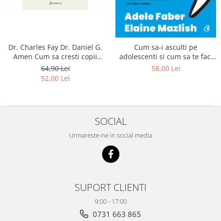
Dr. Charles Fay Dr. Daniel G.
Cum sa-i asculti pe
Amen Cum sa cresti copii
adolescenti si cum sa te faci
puternici mental Tehnici
ascultat de Adele Faber,
64,90 Lei
58,00 Lei
moderne de parenting bazate
Elaine Mazlish
52,00 Lei
pe neuroștiință
SOCIAL
Urmareste-ne in social media
SUPORT CLIENTI
9:00 - 17:00
0731 663 865