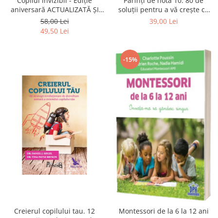
Copilul invizibil - Ediție
Părinți de nota 10. 80 de
aniversară ACTUALIZATĂ ȘI
soluții pentru a vă crește cu
REVIZUITĂ de Gáspár György
brio copiii
58,00 Lei
39,00 Lei
49,50 Lei
-15%
Creierul copilului tau. 12
Montessori de la 6 la 12 ani