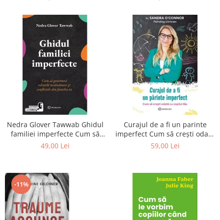
NEUFELD
Nedra Glover Tawwab Ghidul
Curajul de a fi un parinte
familiei imperfecte Cum să
imperfect Cum să crești odată
gestionezi relațiile
cu copilul tău Sandra
49,00 Lei
59,00 Lei
nesănătoase și conflictele din
O'Connor
familia ta
-11%