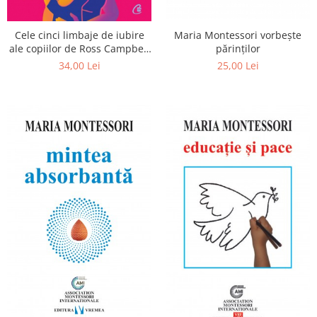
Cele cinci limbaje de iubire
Maria Montessori vorbește
ale copiilor de Ross Campbell
părinților
, Gary Chapman
34,00 Lei
25,00 Lei