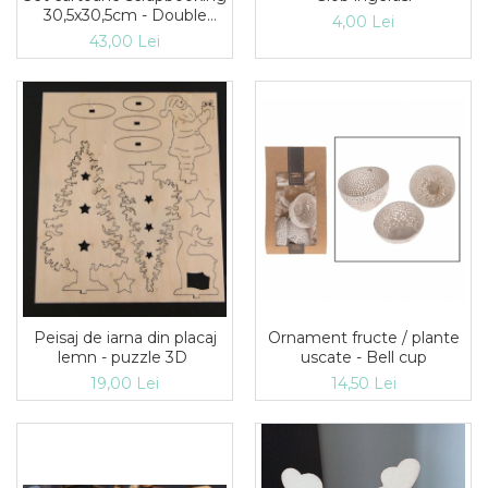
30,5х30,5cm - Double
4,00 Lei
Face Christmas
43,00 Lei
Patchwork
Peisaj de iarna din placaj
Ornament fructe / plante
lemn - puzzle 3D
uscate - Bell cup
19,00 Lei
14,50 Lei