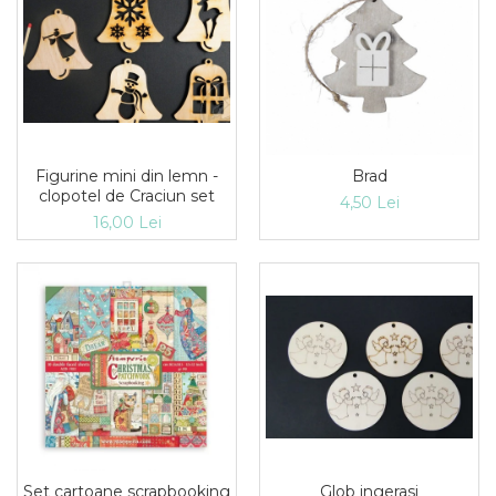
Figurine mini din lemn -
Brad
clopotel de Craciun set
4,50 Lei
16,00 Lei
Glob ingerasi
Set cartoane scrapbooking