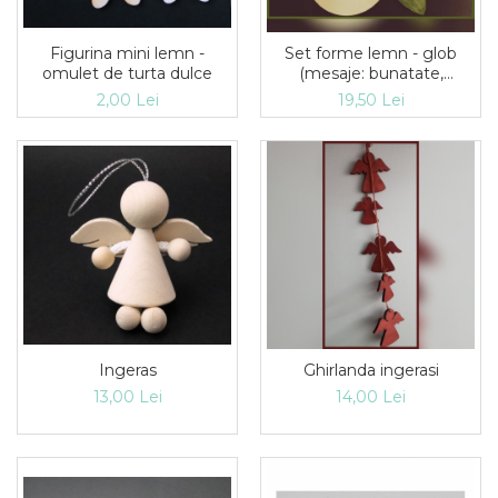
Figurina mini lemn -
Set forme lemn - glob
omulet de turta dulce
(mesaje: bunatate,
speranta, dragoste, fericire)
2,00 Lei
19,50 Lei
Ingeras
Ghirlanda ingerasi
13,00 Lei
14,00 Lei