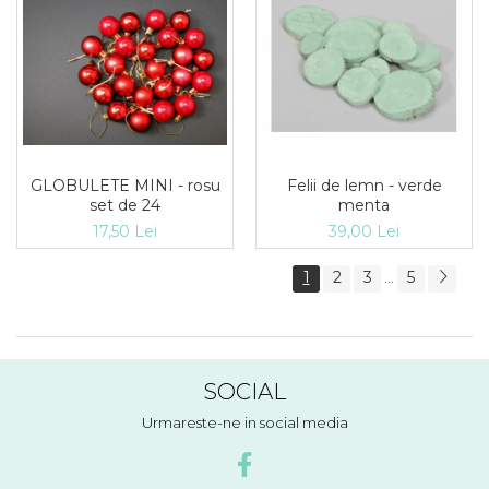
GLOBULETE MINI - rosu
Felii de lemn - verde
set de 24
menta
17,50 Lei
39,00 Lei
1
2
3
5
...
SOCIAL
Urmareste-ne in social media