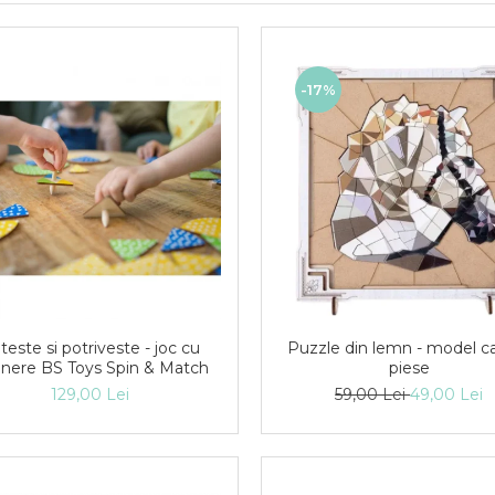
-17%
teste si potriveste - joc cu
Puzzle din lemn - model ca
nnere BS Toys Spin & Match
piese
129,00 Lei
59,00 Lei
49,00 Lei