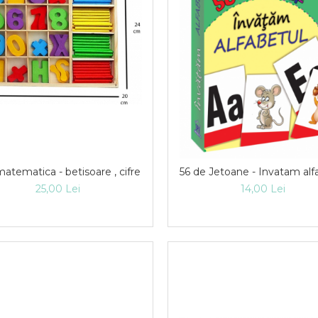
atematica - betisoare , cifre
56 de Jetoane - Invatam alf
25,00 Lei
14,00 Lei