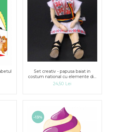
abetul
Set creativ - papusa baiat in
costum national cu elemente din
lemn
24,50 Lei
-13%