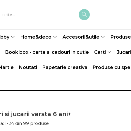
obby
Home&deco
Accesorii&utile
Produse 
Book box - carte si cadouri in cutie
Carti
Jucari
Martie
Noutati
Papetarie creativa
Produse cu spec
i si jucarii varsta 6 ani+
a:
1-
24
din
99
produse