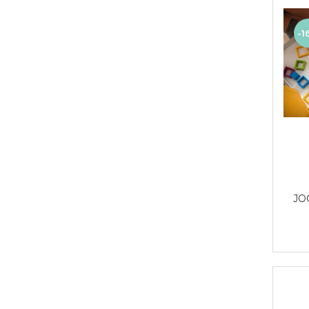
-1
JO