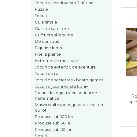
Jocuri de exterior, de aventura
Carti si materiale in stil
Jocuri si jucarii varsta 3 -10+ ani
Papetarie si scrapbooking
Montessori
Puzzle
Jocuri de rol
Servetele si hartie de orez
Jocuri
Varsta
Jocuri de societate / board
Cu animale
Tavite si alte obiecte utile
games
0-2 ani
Cu cifre sau litere
Toate
Jocuri si jucarii varsta 6 ani+
10 ani+
Cu fructe si legume
De construit
14 ani+
Jucarii de logica si cu notiuni de
Figurine lemn
2-5 ani
matematica
Flori si plante
5-7 ani
Masini si alte jocuri, jucarii si
Instrumente muzicale
7-10 ani
crafturi cu roti
Jocuri de exterior, de aventura
Jocuri de rol
Produse sub 100 lei
Jocuri de societate / board games
Produse sub 30 lei
Jocuri si jucarii varsta 6 ani+
Jucarii de logica si cu notiuni de
Produse sub 50 lei
Ro
matematica
spi
Seturi
Masini si alte jocuri, jucarii si crafturi
cu roti
Toate
Produse sub 100 lei
Produse sub 30 lei
Produse sub 50 lei
Seturi