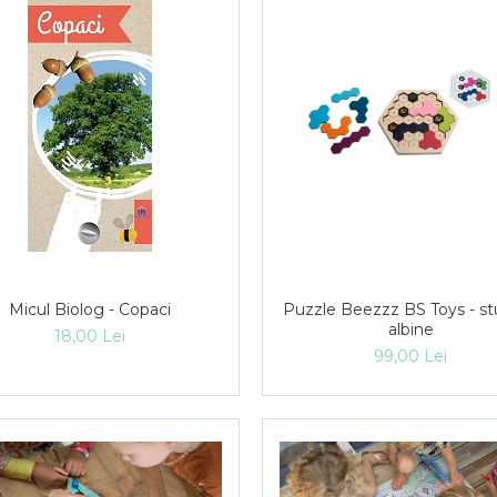
Micul Biolog - Copaci
Puzzle Beezzz BS Toys - s
albine
18,00 Lei
99,00 Lei