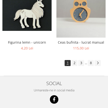
Figurina lemn - unicorn
Ceas bufnita - lucrat manual
4,20 Lei
115,00 Lei
1
2
3
8
...
SOCIAL
Urmareste-ne in social media