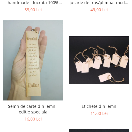
handmade - lucrata 100%
jucarie de tras/plimbat model
manual
iepure
53,00 Lei
49,00 Lei
Etichete din lemn
Semn de carte din lemn -
editie speciala
11,00 Lei
16,00 Lei