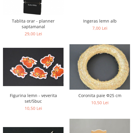
Tablita orar - planner
Ingeras lemn alb
saptamanal
7,00 Lei
29,00 Lei
Figurina lemn - veverita
Coronita paie Φ25 cm
set/5buc
10,50 Lei
10,50 Lei