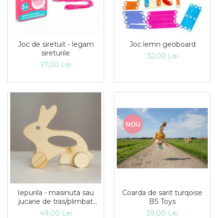
Joc de siretuit - legam
Joc lemn geoboard
sireturile
32,00 Lei
17,00 Lei
NOU
Iepurila - masinuta sau
Coarda de sarit turqoise
jucarie de tras/plimbat
BS Toys
model iepure
49,00 Lei
39,00 Lei