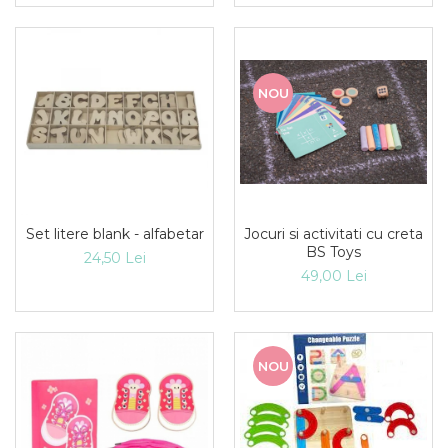
NOU
Set litere blank - alfabetar
Jocuri si activitati cu creta
BS Toys
24,50 Lei
49,00 Lei
NOU