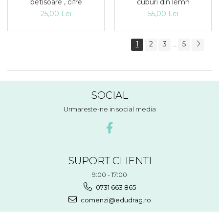
betisoare , cifre
cuburi din lemn
25,00 Lei
55,00 Lei
1
2
3
5
...
SOCIAL
Urmareste-ne in social media
SUPORT CLIENTI
9:00 - 17:00
0731 663 865
comenzi@edudrag.ro