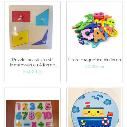
Puzzle incastru in stil
Litere magnetice din lemn
Montessori cu 4 forme
20,00 Lei
geometrice
24,00 Lei