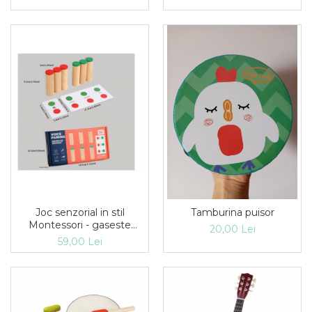
Joc senzorial in stil
Tamburina puisor
Montessori - gaseste
20,00 Lei
sunetul pereche - joc cu
59,00 Lei
cilindri