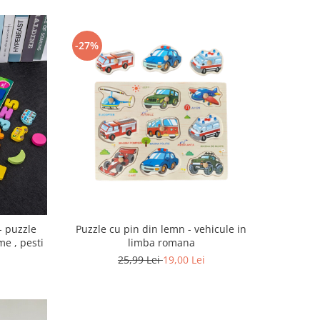
-27%
Puzzle cu pin din lemn - vehicule in
- puzzle
limba romana
me , pesti
25,99 Lei
19,00 Lei