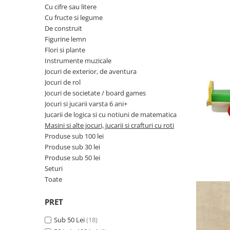
Jocuri de exterior, de aventura
Cu cifre sau litere
Craciun
Papetarie si scrapbooking
Jocuri de rol
Cu fructe si legume
Carti si materiale in stil
Servetele si hartie de orez
De construit
Jocuri de societate / board games
Montessori
Figurine lemn
Tavite si alte obiecte utile
Jocuri si jucarii varsta 6 ani+
Varsta
Flori si plante
Toate
Instrumente muzicale
Jucarii de logica si cu notiuni de
0-2 ani
Jocuri de exterior, de aventura
matematica
10 ani+
Jocuri de rol
Masini si alte jocuri, jucarii si
14 ani+
Jocuri de societate / board games
crafturi cu roti
Jocuri si jucarii varsta 6 ani+
2-5 ani
Jucarii de logica si cu notiuni de matematica
Produse sub 100 lei
5-7 ani
Masini si alte jocuri, jucarii si crafturi cu roti
Produse sub 30 lei
7-10 ani
Produse sub 100 lei
Produse sub 30 lei
Produse sub 50 lei
Produse sub 50 lei
Seturi
Seturi
Toate
Toate
PRET
Sub 50 Lei
(18)