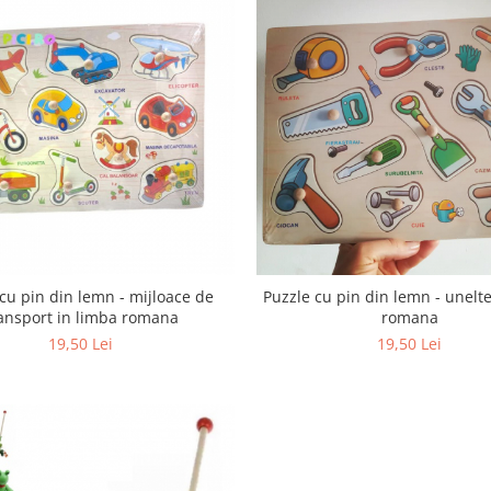
cu pin din lemn - mijloace de
Puzzle cu pin din lemn - unelte
ansport in limba romana
romana
19,50 Lei
19,50 Lei