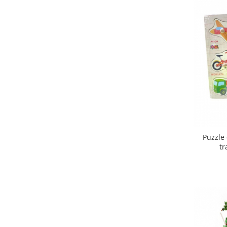
Puzzle 
tr