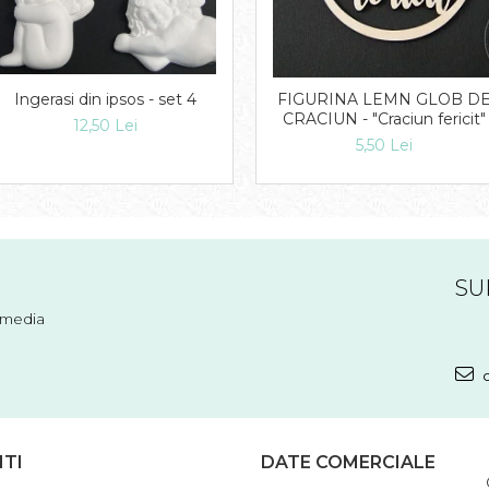
FIGURINA LEMN GLOB D
Ingerasi din ipsos - set 4
CRACIUN - "Craciun fericit"
12,50 Lei
5,50 Lei
SU
l media
c
NTI
DATE COMERCIALE