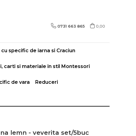
0731 663 865
0,00
cu specific de iarna si Craciun
i, carti si materiale in stil Montessori
ific de vara
Reduceri
ina lemn - veverita set/5buc