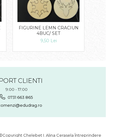
E
FIGURINE LEMN CRACIUN
Coronita din stel
4BUC/ SET
12,00 Lei
9,50 Lei
PORT CLIENTI
9:00 - 17:00
0731 663 865
omenzi@edudrag.ro
©Copyright Chelebet I. Alina Cerasela Întreprindere