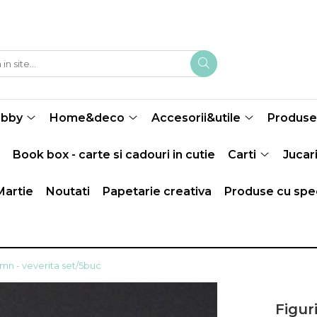
obby
Home&deco
Accesorii&utile
Produse 
Book box - carte si cadouri in cutie
Carti
Jucari
Martie
Noutati
Papetarie creativa
Produse cu spec
emn - veverita set/5buc
Figur