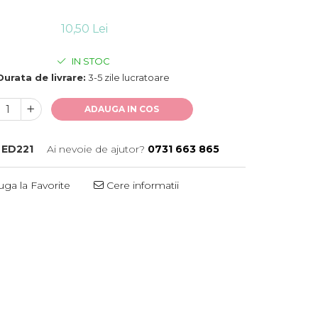
10,50 Lei
IN STOC
Durata de livrare:
3-5 zile lucratoare
ADAUGA IN COS
ED221
Ai nevoie de ajutor?
0731 663 865
ga la Favorite
Cere informatii