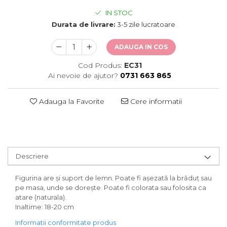
IN STOC
Durata de livrare:
3-5 zile lucratoare
ADAUGA IN COS
Cod Produs:
EC31
Ai nevoie de ajutor?
0731 663 865
Adauga la Favorite
Cere informatii
Descriere
Figurina are și suport de lemn. Poate fi așezată la brăduț sau
pe masa, unde se dorește. Poate fi colorata sau folosita ca
atare (naturala).
Inaltime: 18-20 cm
Informatii conformitate produs