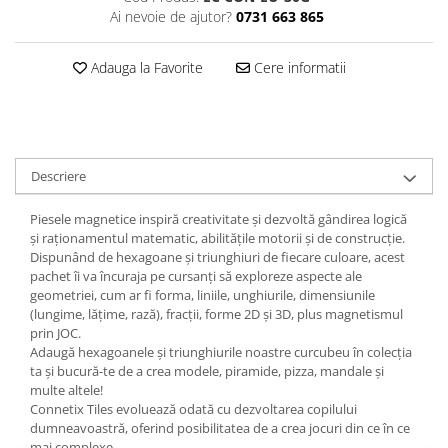
Ai nevoie de ajutor?
0731 663 865
Adauga la Favorite
Cere informatii
Descriere
Piesele magnetice inspiră creativitate și dezvoltă gândirea logică
și raționamentul matematic, abilitățile motorii și de construcție.
Dispunând de hexagoane și triunghiuri de fiecare culoare, acest
pachet îi va încuraja pe cursanți să exploreze aspecte ale
geometriei, cum ar fi forma, liniile, unghiurile, dimensiunile
(lungime, lățime, rază), fracții, forme 2D și 3D, plus magnetismul
prin JOC.
Adaugă hexagoanele și triunghiurile noastre curcubeu în colecția
ta și bucură-te de a crea modele, piramide, pizza, mandale și
multe altele!
Connetix Tiles evoluează odată cu dezvoltarea copilului
dumneavoastră, oferind posibilitatea de a crea jocuri din ce în ce
mai complexe.