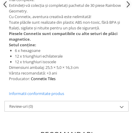
Extindeți-vă colecția și completați pachetul de 30 piese Rainbow
Geometry.
Cu Connetix, aventura creativă este nelimitată!
Toate plăcile sunt realizate din plastic ABS non-toxic, fără BPA și
ftalați, sigilate și nituite pentru un plus de siguranță.
Piesele Connetix sunt compatibile cu alte seturi de plăci
magnetice.
Setul conține:
6 x hexagoane
12 x triunghiuri echilaterale
12 x triunghiuri isoscele
Dimensiuni ambalaj: 25,5 × 5,0 × 16,3 cm
Vârsta recomandată: +3 ani
Producator:
Connetix Tiles
Informatii conformitate produs
Review-uri
(0)