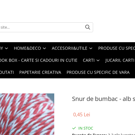
BY
HOME&DECO
ACCESORII&UTILE
PRODUSE CU SPECI
OOK BOX - CARTE SI CADOURI IN CUTIE
CARTI
JUCARII, CART
OUTATI
PAPETARIE CREATIVA
PRODUSE CU SPECIFIC DE VARA
Snur de bumbac - alb s
0,45 Lei
IN STOC