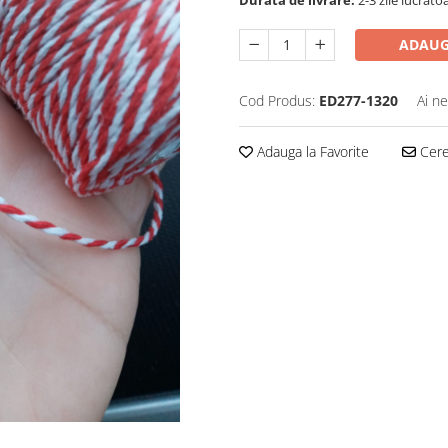
Durata de livrare:
2-3 zile lucrato
ADAUG
Cod Produs:
ED277-1320
Ai ne
Adauga la Favorite
Cere 