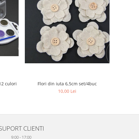
12 culori
Flori din iuta 6,5cm set/4buc
Brad
10,00 Lei
SUPORT CLIENTI
9:00 - 17:00