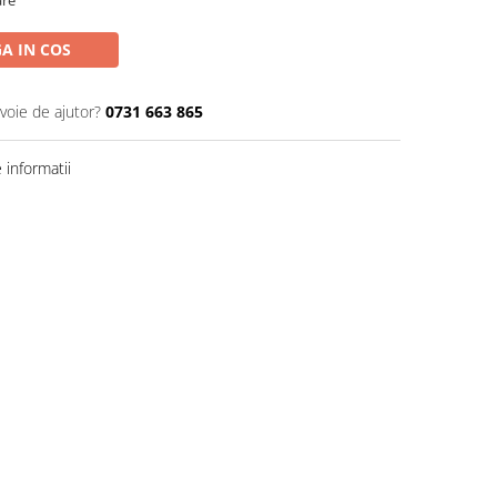
are
A IN COS
voie de ajutor?
0731 663 865
informatii