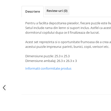
Review-uri
(0)
Descriere
Pentru a facilita depozitarea pieselor, fiecare puzzle este li
Setul include rama din lemn si suport inclus. Astfel ca aces
dormitorul copilului dupa ce il finalizeaza de lucrat.
Acest set reprezinta si o oportunitate frumoasa de a crea ami
acestui puzzle impreuna: parinti, bunici, copii, verisori etc.
Dimensiune puzzle: 25.3 x 25.3
Dimensiune ambalaj: 26.3 x 26.3 x 3
Informatii conformitate produs