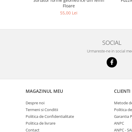
Sortator forme geometrice din lemn
Puzzl
Floare
55,00 Lei
SOCIAL
Urmareste-ne in social me
MAGAZINUL MEU
CLIENTI
Despre noi
Metode de
Termeni si Conditii
Politica d
Politica de Confidentialitate
Garantia 
Politica de livrare
ANPC
Contact
ANPC - SA