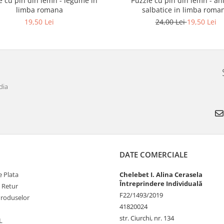
e cu pin din lemn - legume in
Puzzle cu pin din lemn - an
limba romana
salbatice in limba roma
19,50 Lei
24,00 Lei
19,50 Lei
dia
DATE COMERCIALE
 Plata
Chelebet I. Alina Cerasela
Întreprindere Individuală
e Retur
F22/1493/2019
Produselor
41820024
str. Ciurchi, nr. 134
L