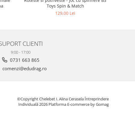
imale
Roteste si potriveste - joc cu spinnere BS
Puzzle 
na
Toys Spin & Match
129,00 Lei
SUPORT CLIENTI
9:00 - 17:00
0731 663 865
comenzi@edudrag.ro
©Copyright Chelebet I. Alina Cerasela Întreprindere
Individuală 2026
Platforma E-commerce by Gomag