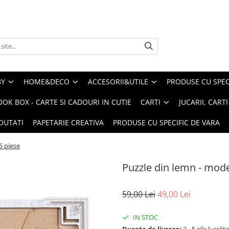
BY
HOME&DECO
ACCESORII&UTILE
PRODUSE CU SPECI
OOK BOX - CARTE SI CADOURI IN CUTIE
CARTI
JUCARII, CART
OUTATI
PAPETARIE CREATIVA
PRODUSE CU SPECIFIC DE VARA
5 piese
Puzzle din lemn - mode
59,00 Lei
49,00 Lei
IN STOC