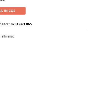
oare
A IN COS
ajutor?
0731 663 865
informatii