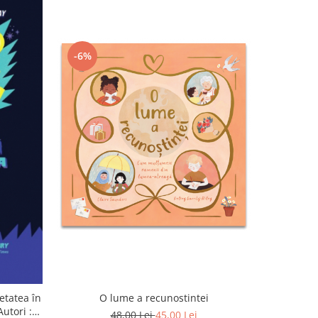
-6%
etatea în
O lume a recunostintei
Pictură p
Autori :
48,00 Lei
45,00 Lei