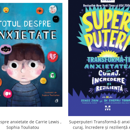
spre anxietate de Carrie Lewis ,
Superputeri Transformă-ți anxi
Sophia Touliatou
curaj, încredere și reziliență 