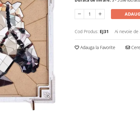
Durata de livrare:
3 - 5 zile lucrăt
ADAUG
Cod Produs:
EJ31
Ai nevoie de 
Adauga la Favorite
Cere 