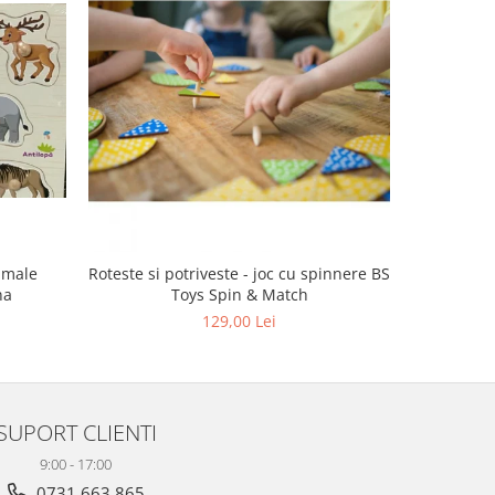
imale
Roteste si potriveste - joc cu spinnere BS
Puzzle 
na
Toys Spin & Match
129,00 Lei
SUPORT CLIENTI
9:00 - 17:00
0731 663 865