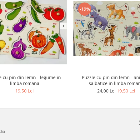
-19%
e cu pin din lemn - legume in
Puzzle cu pin din lemn - an
limba romana
salbatice in limba roma
19,50 Lei
24,00 Lei
19,50 Lei
dia