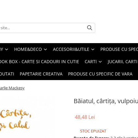
BY
HOME&DECO
ACCESORII&UTILE
PRODUSE CU SPECI
OOK BOX - CARTE SI CADOURI IN CUTIE
CARTI
JUCARII, CART
OUTATI
PAPETARIE CREATIVA
PRODUSE CU SPECIFIC DE VARA
Charlie Mackesy
Băiatul, cârtița, vulpoi
48,48 Lei
STOC EPUIZAT