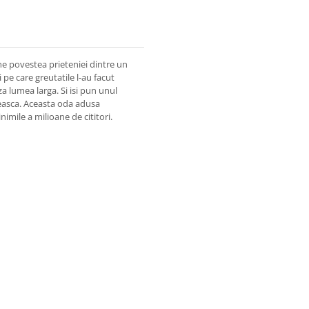
ne povestea prieteniei dintre un
i pe care greutatile l-au facut
za lumea larga. Si isi pun unul
ubeasca. Aceasta oda adusa
nimile a milioane de cititori.