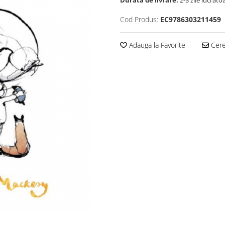
Durata de livrare:
2-3 zile lucrato
Cod Produs:
EC9786303211459
Adauga la Favorite
Cere 