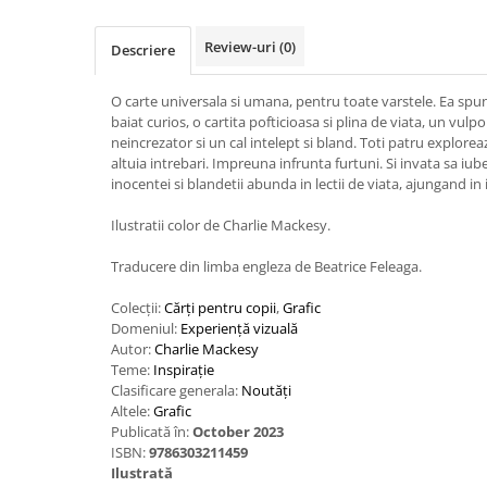
Review-uri
(0)
Descriere
O carte universala si umana, pentru toate varstele. Ea spu
baiat curios, o cartita pofticioasa si plina de viata, un vulpo
neincrezator si un cal intelept si bland. Toti patru explorea
altuia intrebari. Impreuna infrunta furtuni. Si invata sa i
inocentei si blandetii abunda in lectii de viata, ajungand in i
Ilustratii color de Charlie Mackesy.
Traducere din limba engleza de Beatrice Feleaga.
Colecții:
Cărţi pentru copii
,
Grafic
Domeniul:
Experiență vizuală
Autor:
Charlie Mackesy
Teme:
Inspirație
Clasificare generala:
Noutăți
Altele:
Grafic
Publicată în:
October 2023
ISBN:
9786303211459
Ilustrată