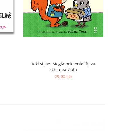
Kiki și Jax. Magia prieteniei îți va
Tilda So
schimba viața
29,00 Lei