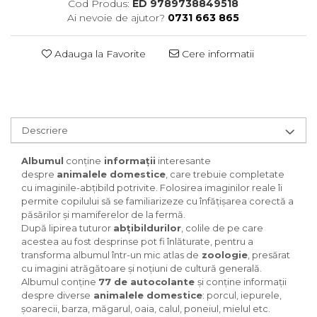
Cod Produs:
ED 9789738849518
Ai nevoie de ajutor?
0731 663 865
Adauga la Favorite
Cere informatii
Descriere
Albumul
conține
informații
interesante
despre
animalele domestice
, care trebuie completate
cu imaginile-abțibild potrivite. Folosirea imaginilor reale îi
permite copilului să se familiarizeze cu înfățișarea corectă a
păsărilor și mamiferelor de la fermă.
După lipirea tuturor
abțibildurilor
, colile de pe care
acestea au fost desprinse pot fi înlăturate, pentru a
transforma albumul într-un mic atlas de
zoologie
, presărat
cu imagini atrăgătoare și noțiuni de cultură generală.
Albumul conține
77 de autocolante
și conține informații
despre diverse
animalele domestice
: porcul, iepurele,
șoarecii, barza, măgarul, oaia, calul, poneiul, mielul etc.