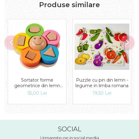
Produse similare
Puzzle cu pin din lemn -
Sortator forme
legume in limba romana
geometrice din lemn
Floare
19,50 Lei
55,00 Lei
SOCIAL
Urmareste-ne in social media