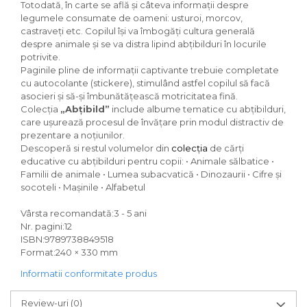
Totodată, în carte se află și câteva informații despre
legumele consumate de oameni: usturoi, morcov,
castraveți etc. Copilul își va îmbogăți cultura generală
despre animale și se va distra lipind abțibilduri în locurile
potrivite.
Paginile pline de informații captivante trebuie completate
cu autocolante (stickere), stimulând astfel copilul să facă
asocieri și să-și îmbunătățească motricitatea fină.
Colecția
„Abțibild”
include albume tematice cu abțibilduri,
care ușurează procesul de învățare prin modul distractiv de
prezentare a noțiunilor.
Descoperă si restul volumelor din
colecția
de cărți
educative cu abțibilduri pentru copii: • Animale sălbatice •
Familii de animale • Lumea subacvatică • Dinozaurii • Cifre și
socoteli • Mașinile • Alfabetul
Vârsta recomandată:3 - 5 ani
Nr. pagini:12
ISBN:9789738849518
Format:240 × 330 mm
Informatii conformitate produs
Review-uri
(0)