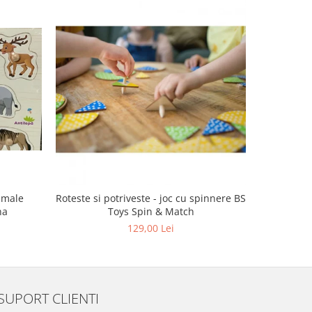
imale
Roteste si potriveste - joc cu spinnere BS
Puzzle 
na
Toys Spin & Match
129,00 Lei
SUPORT CLIENTI