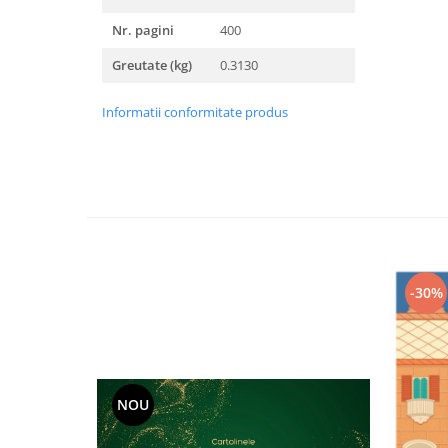
Nr. pagini
400
Greutate (kg)
0.3130
Informatii conformitate produs
-30%
NOU