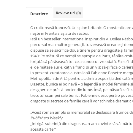
Review-uri
(0)
Descriere
O croitoreasă franceză. Un spion britanic. O moștenitoare 
naște în Franța sfâșiată de război.
Iată un bestseller internațional inspirat din Al Doilea Răzb
parcursul mai multor generații, traversează oceane și dem
dispuse să se sacrifice două tinere pentru dragoste și famil
1940: Pe măsură ce nemții se apropie de Paris, tânăra croit
forțată să părăsească tot ce a cunoscut vreodată. Ea se î
ei de mătase aurie, câțiva franci și un vis: să-și facă o cari
În prezent: curatoarea australiană Fabienne Bissette merge
Metropolitan de Artă pentru a admira expoziția dedicată real
Bissette, bunica ei bolnavă – o legendă a modei feminine și
designeri de prêt-à-porter din lume. Însă, pe măsură ce în
trecutul scumpei sale bunici, Fabienne descoperă o poveste 
dragoste și secrete de familie care îi vor schimba dramatic 
„Acest roman amplu și memorabil se desfășoară frumos de la
Publishers Weekly
„Intrigă, suferință din dragoste... n-am cuvinte să vă mărtu
această carte!“