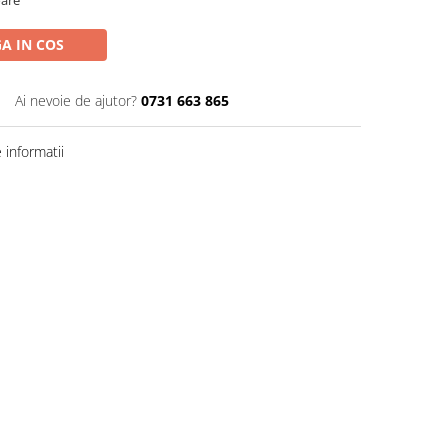
oare
A IN COS
Ai nevoie de ajutor?
0731 663 865
informatii