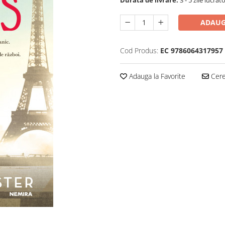
Durata de livrare:
3 - 5 zile lucrăt
ADAUG
Cod Produs:
EC 9786064317957
Adauga la Favorite
Cere 