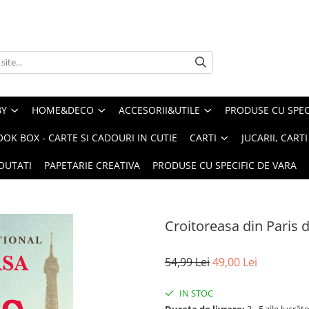
BY
HOME&DECO
ACCESORII&UTILE
PRODUSE CU SPECI
OOK BOX - CARTE SI CADOURI IN CUTIE
CARTI
JUCARII, CART
OUTATI
PAPETARIE CREATIVA
PRODUSE CU SPECIFIC DE VARA
Croitoreasa din Paris 
54,99 Lei
49,00 Lei
IN STOC