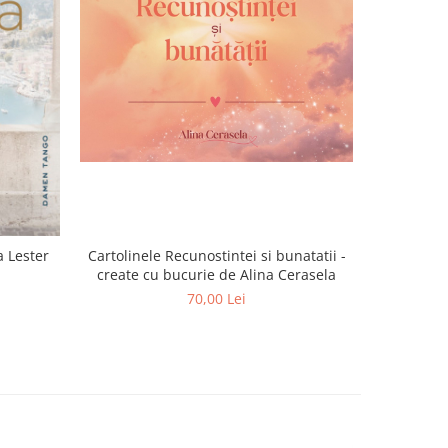
-15%
 Lester
Cartolinele Recunostintei si bunatatii -
Un gent
create cu bucurie de Alina Cerasela
70,00 Lei