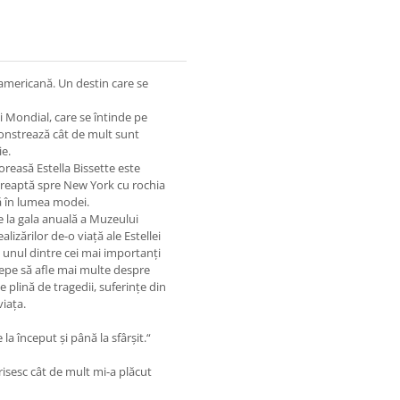
americană. Un destin care se
oi Mondial, care se întinde pe
onstrează cât de mult sunt
ie.
oreasă Estella Bissette este
ndreaptă spre New York cu rochia
eră în lumea modei.
 la gala anuală a Muzeului
izărilor de-o viață ale Estellei
 unul dintre cei mai importanți
cepe să afle mai multe despre
plină de tragedii, suferințe din
viața.
 început și până la sfârșit.“
risesc cât de mult mi-a plăcut