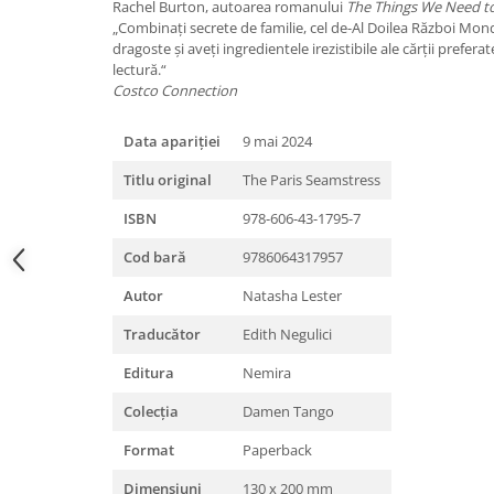
Rachel Burton, autoarea romanului
The Things We Need t
„Combinați secrete de familie, cel de-Al Doilea Război Mondi
dragoste și aveți ingredientele irezistibile ale cărții prefera
lectură.“
Costco Connection
Data apariției
9 mai 2024
Titlu original
The Paris Seamstress
ISBN
978-606-43-1795-7
Cod bară
9786064317957
Autor
Natasha Lester
Traducător
Edith Negulici
Editura
Nemira
Colecția
Damen Tango
Format
Paperback
Dimensiuni
130 x 200 mm