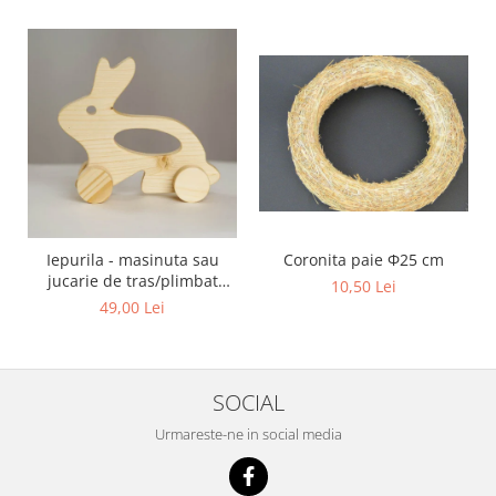
Coronita paie Φ25 cm
Iepurila - masinuta sau
jucarie de tras/plimbat
10,50 Lei
model iepure
49,00 Lei
SOCIAL
Urmareste-ne in social media