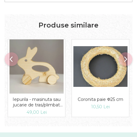
Produse similare
Iepurila - masinuta sau
Coronita paie Φ25 cm
jucarie de tras/plimbat
10,50 Lei
model iepure
49,00 Lei