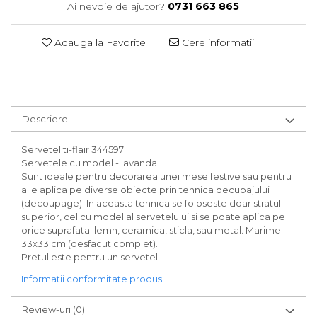
Ai nevoie de ajutor?
0731 663 865
Adauga la Favorite
Cere informatii
Descriere
Servetel ti-flair 344597
Servetele cu model - lavanda.
Sunt ideale pentru decorarea unei mese festive sau pentru
a le aplica pe diverse obiecte prin tehnica decupajului
(decoupage). In aceasta tehnica se foloseste doar stratul
superior, cel cu model al servetelului si se poate aplica pe
orice suprafata: lemn, ceramica, sticla, sau metal. Marime
33x33 cm (desfacut complet).
Pretul este pentru un servetel
Informatii conformitate produs
Review-uri
(0)