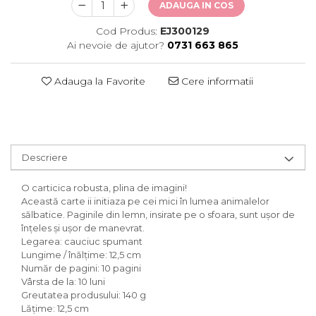
ADAUGA IN COS
Cod Produs:
EJ300129
Ai nevoie de ajutor?
0731 663 865
Adauga la Favorite
Cere informatii
Descriere
O carticica robusta, plina de imagini!
Această carte ii initiaza pe cei mici în lumea animalelor
sălbatice. Paginile din lemn, insirate pe o sfoara, sunt ușor de
înțeles și ușor de manevrat.
Legarea: cauciuc spumant
Lungime / înălțime: 12,5 cm
Număr de pagini: 10 pagini
Vârsta de la: 10 luni
Greutatea produsului: 140 g
Lățime: 12,5 cm