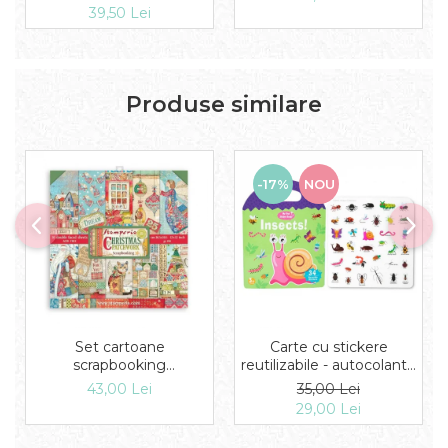
invatare pentru a ajuta
39,50 Lei
copilul sa descopere
lumea prin metoda
Montessori
Produse similare
-17%
NOU
Set cartoane
Carte cu stickere
scrapbooking
reutilizabile - autocolante
30,5х30,5cm - Double
insecte
43,00 Lei
35,00 Lei
Face Christmas
29,00 Lei
Patchwork