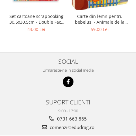
Set cartoane scrapbooking
Carte din lemn pentru
30,5х30,5cm - Double Face
bebelusi - Animale de la
Christmas Patchwork
zoo, Haba
43,00 Lei
59,00 Lei
SOCIAL
Urmareste-ne in social media
SUPORT CLIENTI
9:00 - 17:00
0731 663 865
comenzi@edudrag.ro