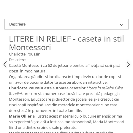
Descriere
LITERE IN RELIEF - caseta in stil
Montessori
Charlotte Poussin
Descriere:
Casetă Montessori cu 62 de jetoane pentru a învăța să scrii și să
citești în mod natural.
Organizarea gândirii și localizarea în timp devin un joc de copil și
un izvor de bucurie datorită acestei abordări interactive.
Charlotte Poussin
este autoarea casetelor
Litere în relief
și
Cifre
în relief
, precum și a numeroase lucrări care prezintă pedagogia
Montessori. Educatoare și director de școală, ea și-a crescut cei
cinci copii inspirându-se din metodele montessoriene, pe care
dorește să le promoveze în toate familiile.
Marie Ollier
a ilustrat acest material cu o bucurie imensă: prima
sa experiență școlară a fost cea montessoriană, Maria Montessori
fiind una dintre eroinele sale preferate.
Maria Montessori
este una dintre primele femei medic din