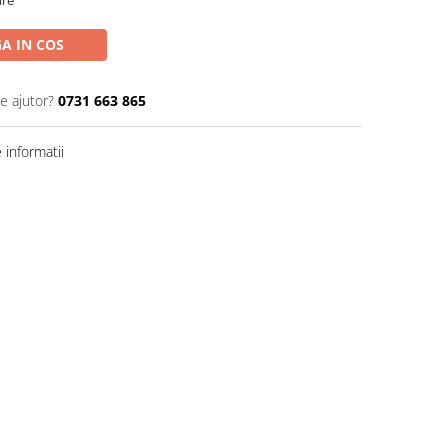
are
A IN COS
e ajutor?
0731 663 865
informatii