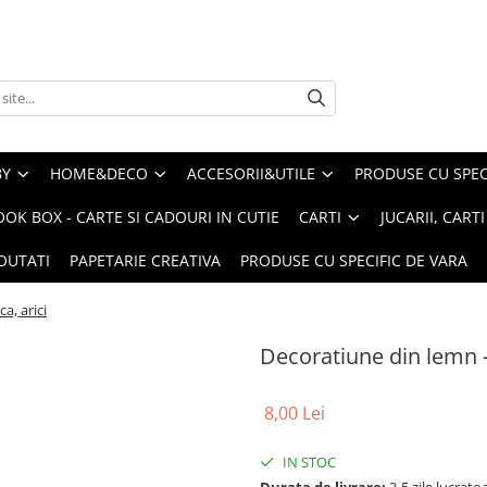
BY
HOME&DECO
ACCESORII&UTILE
PRODUSE CU SPECI
OOK BOX - CARTE SI CADOURI IN CUTIE
CARTI
JUCARII, CART
OUTATI
PAPETARIE CREATIVA
PRODUSE CU SPECIFIC DE VARA
a, arici
Decoratiune din lemn -
8,00 Lei
IN STOC