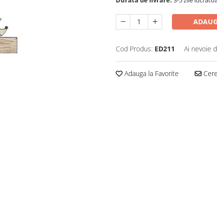
Durata de livrare:
3-5 zile lucrato
ADAUG
Cod Produs:
ED211
Ai nevoie d
Adauga la Favorite
Cere 