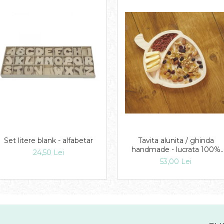
Set litere blank - alfabetar
Tavita alunita / ghinda
handmade - lucrata 100%
24,50 Lei
manual
53,00 Lei