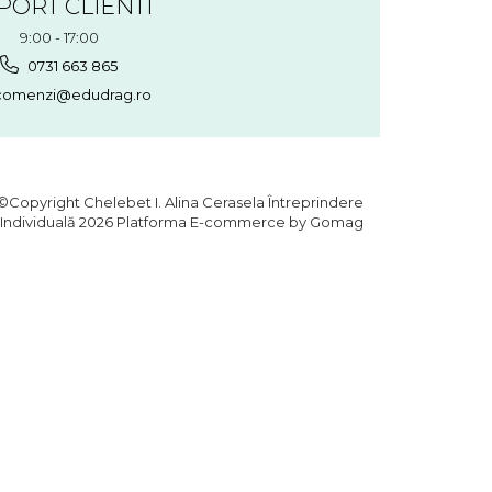
PORT CLIENTI
9:00 - 17:00
0731 663 865
omenzi@edudrag.ro
©Copyright Chelebet I. Alina Cerasela Întreprindere
Individuală 2026
Platforma E-commerce by Gomag