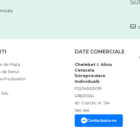
SU
l media
c
NTI
DATE COMERCIALE
 de Plata
Chelebet I. Alina
Cerasela
a de Retur
Întreprindere
ia Produselor
Individuală
F22/1493/2019
 SAL
41820024
str. Ciurchi, nr. 134
Iași, Iasi
Contacteaza-ne