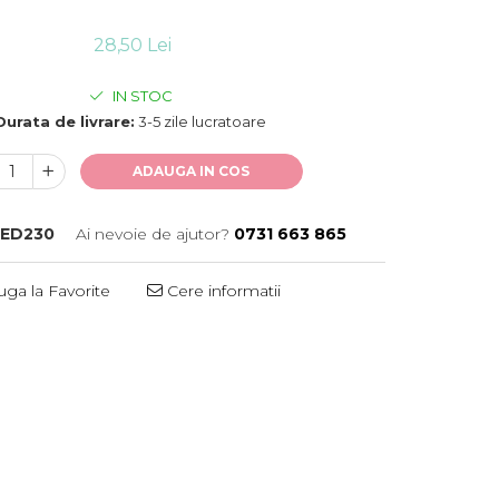
28,50 Lei
IN STOC
Durata de livrare:
3-5 zile lucratoare
ADAUGA IN COS
ED230
Ai nevoie de ajutor?
0731 663 865
ga la Favorite
Cere informatii