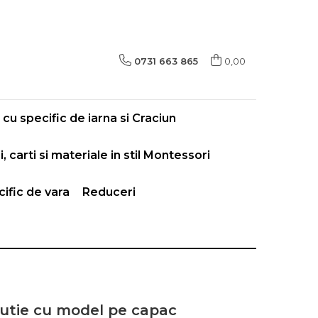
0731 663 865
0,00
cu specific de iarna si Craciun
i, carti si materiale in stil Montessori
ific de vara
Reduceri
utie cu model pe capac