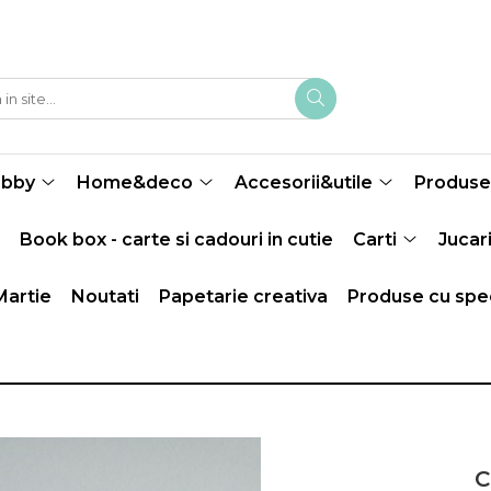
obby
Home&deco
Accesorii&utile
Produse 
Book box - carte si cadouri in cutie
Carti
Jucari
Martie
Noutati
Papetarie creativa
Produse cu spec
C