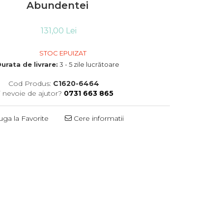
Abundentei
131,00 Lei
STOC EPUIZAT
urata de livrare:
3 - 5 zile lucrătoare
Cod Produs:
C1620-6464
i nevoie de ajutor?
0731 663 865
ga la Favorite
Cere informatii