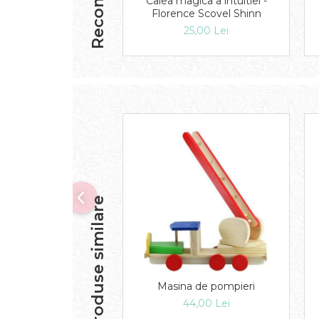
Calea magica a intuitiei -
Florence Scovel Shinn
25,00 Lei
Produse similare
Masina de pompieri
44,00 Lei