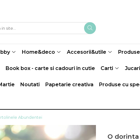
obby
Home&deco
Accesorii&utile
Produse 
Book box - carte si cadouri in cutie
Carti
Jucari
Martie
Noutati
Papetarie creativa
Produse cu spec
artolinele Abundentei
O dorinta