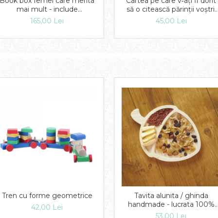
Book box femei care merita
Cartea pe care v‑ați fi dorit
mai mult - include
să o citească părinții voștri.
Cartolinele Abundentei
(Copiii voștri se vor bucura c
165,00 Lei
45,00 Lei
ați citit‑o)
Tren cu forme geometrice
Tavita alunita / ghinda
handmade - lucrata 100%
42,00 Lei
manual
53,00 Lei