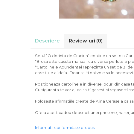
Descriere
Review-uri
(0)
Setul "O dorinta de Craciun" contine un set din Cart
*Brosa este cusuta manual, cu diverse perlute si pie
*Cartolinele Abundentei reprezinta un set de 31 de af
care tu le ai deja...Doar sa iti dai voie sa le accesezi..
Pozitioneaza cartolinele in diverse locuri din casa t
Cu siguranta te vor ajuta sa-ti gasesti si regasesti s
Foloseste afirmatiile create de Alina Cerasela ca sa-t
Ofera acest cadou deosebit unei prietene, nasei, u
Informatii conformitate produs