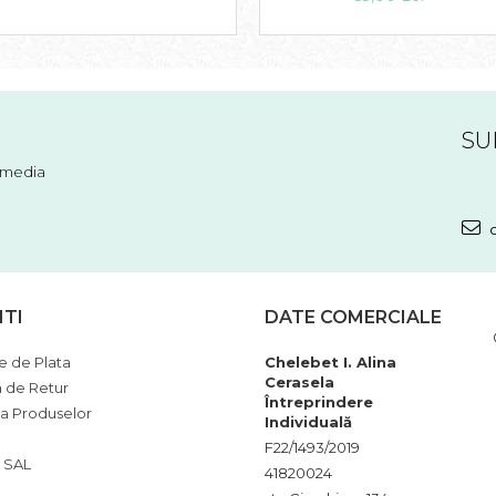
SU
l media
c
NTI
DATE COMERCIALE
 de Plata
Chelebet I. Alina
Cerasela
a de Retur
Întreprindere
ia Produselor
Individuală
F22/1493/2019
 SAL
41820024