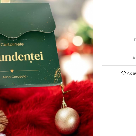
D
A
Adau