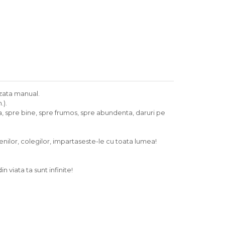
izata manual.
.).
ara, spre bine, spre frumos, spre abundenta, daruri pe
tenilor, colegilor, impartaseste-le cu toata lumea!
n viata ta sunt infinite!