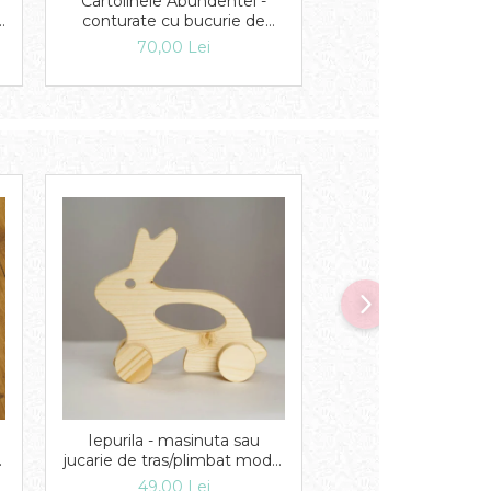
Cartolinele Abundentei -
Book box cu magie 
conturate cu bucurie de
Cartolinele Abu
ă
Alina Cerasela
70,00 Lei
165,00 Lei
Iepurila - masinuta sau
Semn de carte di
jucarie de tras/plimbat model
editie speci
iepure
49,00 Lei
16,00 Lei