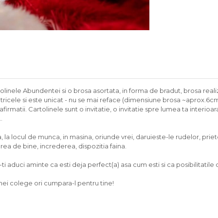
olinele Abundentei si o brosa asortata, in forma de bradut, brosa real
tricele si este unicat - nu se mai reface (dimensiune brosa ~aprox.6cm
irmatii. Cartolinele sunt o invitatie, o invitatie spre lumea ta interio
.
a, la locul de munca, in masina, oriunde vrei, daruieste-le rudelor, prie
tarea de bine, increderea, dispozitia faina.
i aduci aminte ca esti deja perfect(a) asa cum esti si ca posibilitatile di
nei colege ori cumpara-l pentru tine!