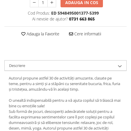
ADAUGA IN COS
Cod Produs:
ED 5948495001377-5399
Ai nevoie de ajutor?
0731 663 865
Adauga la Favorite
Cere informatii
Descriere
Autorul propune astfel 30 de activități amuzante, clasate pe
teme, pentru a simți și a stăpâni cu serenitate bucuria, frica, furia
și tristețea, amuzându-vă în același timp.
O unealtă indispensabilă pentru a vă ajuta copilul să trăiască mai
bine cu emoțiile sale!
Sub formă de jocuri, descoperiți adevăratele soluții pentru a
facilita exprimarea sentimentelor care îl pot copleși pe copilul
dumneavoastră și să elibereze tensiunile: relaxare, joc de rol,
desen, mimă, yoga. Autorul propune astfel 30 de activități