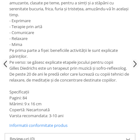
amuzante, clasate pe teme, pentru a simți și a stăpâni cu
serenitate bucuria, frica, furia și tristețea, amuzându-vă în același
timp.
- Exprimare
- Terapie prin artă
- Comunicare
- Relaxare
- Mima
Pe prima parte a fișei: beneficiile activității le sunt explicate
părinților.
Pe verso: se găsesc explicate etapele jocului pentru copii
Gilles Diedrichs este un terapeut prin muzică și sofro-reflexolog.
De peste 20 de ani le predă celor care lucrează cu copiii tehnici de
relaxare, de meditație și de concentrare destinate copiilor.
Specificații
Pagini: 84
Mărimi: 9 x 16 cm
Copertă: Necartonată
Varsta recomandata: 3-10 ani
Informatii conformitate produs
Review-uri
(0)