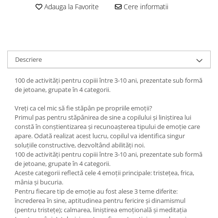
Adauga la Favorite
Cere informatii
Descriere
100 de activități pentru copiii între 3-10 ani, prezentate sub formă
de jetoane, grupate în 4 categorii.
Vreți ca cel mic să fie stăpân pe propriile emoții?
Primul pas pentru stăpânirea de sine a copilului și liniștirea lui
constă în conștientizarea și recunoașterea tipului de emoție care
apare. Odată realizat acest lucru, copilul va identifica singur
soluțiile constructive, dezvoltând abilități noi.
100 de activități pentru copiii între 3-10 ani, prezentate sub formă
de jetoane, grupate în 4 categorii.
Aceste categorii reflectă cele 4 emoții principale: tristețea, frica,
mânia și bucuria.
Pentru fiecare tip de emoție au fost alese 3 teme diferite:
încrederea în sine, aptitudinea pentru fericire și dinamismul
(pentru tristețe); calmarea, liniștirea emoțională și meditația