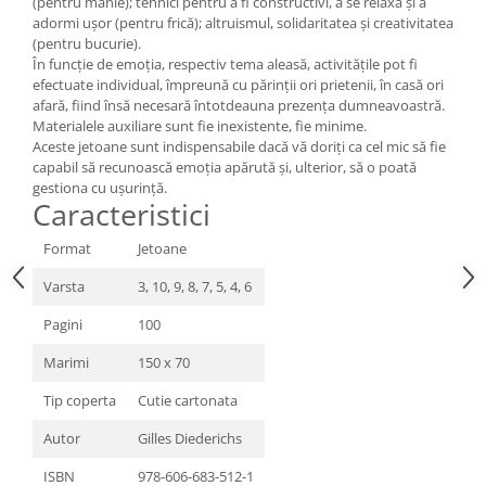
(pentru mânie); tehnici pentru a fi constructivi, a se relaxa și a
adormi ușor (pentru frică); altruismul, solidaritatea și creativitatea
(pentru bucurie).
În funcție de emoția, respectiv tema aleasă, activitățile pot fi
efectuate individual, împreună cu părinții ori prietenii, în casă ori
afară, fiind însă necesară întotdeauna prezența dumneavoastră.
Materialele auxiliare sunt fie inexistente, fie minime.
Aceste jetoane sunt indispensabile dacă vă doriți ca cel mic să fie
capabil să recunoască emoția apărută și, ulterior, să o poată
gestiona cu ușurință.
Caracteristici
Format
Jetoane
Varsta
3, 10, 9, 8, 7, 5, 4, 6
Pagini
100
Marimi
150 x 70
Tip coperta
Cutie cartonata
Autor
Gilles Diederichs
ISBN
978-606-683-512-1