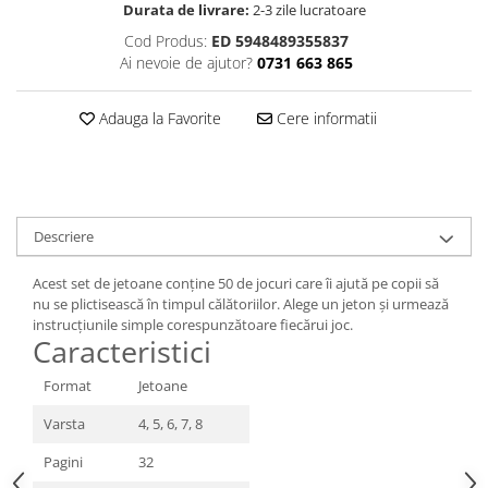
Durata de livrare:
2-3 zile lucratoare
Cod Produs:
ED 5948489355837
Ai nevoie de ajutor?
0731 663 865
Adauga la Favorite
Cere informatii
Descriere
Acest set de jetoane conține 50 de jocuri care îi ajută pe copii să
nu se plictisească în timpul călătoriilor. Alege un jeton și urmează
instrucțiunile simple corespunzătoare fiecărui joc.
Caracteristici
Format
Jetoane
Varsta
4, 5, 6, 7, 8
Pagini
32