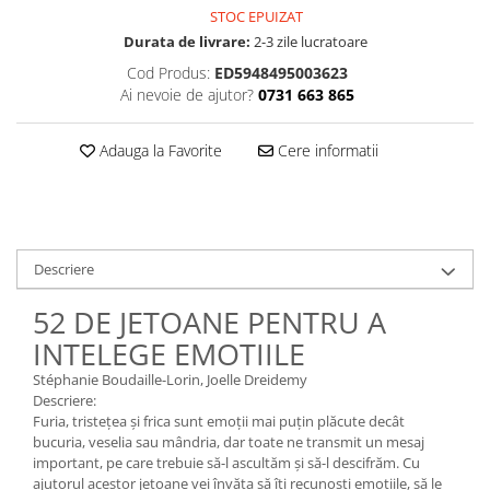
STOC EPUIZAT
Durata de livrare:
2-3 zile lucratoare
Cod Produs:
ED5948495003623
Ai nevoie de ajutor?
0731 663 865
Adauga la Favorite
Cere informatii
Descriere
52 DE JETOANE PENTRU A
INTELEGE EMOTIILE
Stéphanie Boudaille-Lorin, Joelle Dreidemy
Descriere:
Furia, tristețea și frica sunt emoții mai puțin plăcute decât
bucuria, veselia sau mândria, dar toate ne transmit un mesaj
important, pe care trebuie să-l ascultăm și să-l descifrăm. Cu
ajutorul acestor jetoane vei învăța să îți recunoști emoțiile, să le