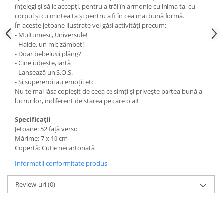
înțelegi și să le accepți, pentru a trăi în armonie cu inima ta, cu
corpul și cu mintea ta și pentru a fi în cea mai bună formă.
În aceste jetoane ilustrate vei găsi activități precum:
- Mulțumesc, Universule!
- Haide, un mic zâmbet!
- Doar bebelușii plâng?
- Cine iubește, iartă
- Lansează un S.O.S.
- Și supereroii au emoții etc.
Nu te mai lăsa copleșit de ceea ce simți și privește partea bună a
lucrurilor, indiferent de starea pe care o ai!
Specificații
Jetoane: 52 față verso
Mărime: 7 x 10 cm
Copertă: Cutie necartonată
Informatii conformitate produs
Review-uri
(0)