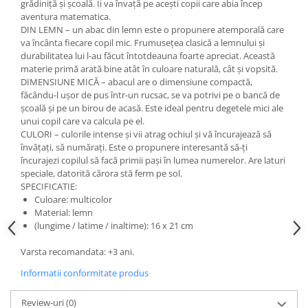
grădiniță și școală. Ii va învață pe acești copii care abia încep
aventura matematica.
DIN LEMN – un abac din lemn este o propunere atemporală care
va încânta fiecare copil mic. Frumusețea clasică a lemnului și
durabilitatea lui l-au făcut întotdeauna foarte apreciat. Această
materie primă arată bine atât în ​​culoare naturală, cât și vopsită.
DIMENSIUNE MICĂ – abacul are o dimensiune compactă,
făcându-l ușor de pus într-un rucsac, se va potrivi pe o bancă de
școală și pe un birou de acasă. Este ideal pentru degetele mici ale
unui copil care va calcula pe el.
CULORI – culorile intense și vii atrag ochiul și vă încurajează să
învățați, să numărați. Este o propunere interesantă să-ți
încurajezi copilul să facă primii pași în lumea numerelor. Are laturi
speciale, datorită cărora stă ferm pe sol.
SPECIFICATIE:
Culoare: multicolor
Material: lemn
(lungime / latime / inaltime): 16 x 21 cm
Varsta recomandata: +3 ani.
Informatii conformitate produs
Review-uri
(0)