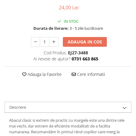
Jocuri de exterior, de aventura
Craciun
Papetarie si scrapbooking
24,00 Lei
Jocuri de rol
Carti si materiale in stil
Servetele si hartie de orez
Jocuri de societate / board games
Montessori
IN STOC
Tavite si alte obiecte utile
Jocuri si jucarii varsta 6 ani+
Durata de livrare:
3 - 5 zile lucrătoare
Varsta
Toate
Jucarii de logica si cu notiuni de
0-2 ani
ADAUGA IN COS
matematica
10 ani+
Cod Produs:
EJ27-3488
Masini si alte jocuri, jucarii si
14 ani+
Ai nevoie de ajutor?
0731 663 865
crafturi cu roti
2-5 ani
Produse sub 100 lei
5-7 ani
Adauga la Favorite
Cere informatii
Produse sub 30 lei
7-10 ani
Produse sub 50 lei
Seturi
Toate
Descriere
Abacul clasic si extrem de practic cu margele este una dintre cele
mai vechi, dar extrem de eficiente modalitati de a facilita
numararea. Recomandăm în primul rând copiilor care merg la