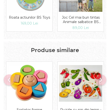
Roata actiunilor BS Toys
Joc Cel mai bun tintas
Animale salbatice BS
169,00 Lei
Toys
89,00 Lei
Produse similare
Puzzle cu pin din lemn -
Sortator forme