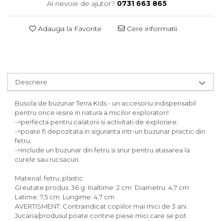
Ai nevoie de ajutor?
0731 663 865
Adauga la Favorite
Cere informatii
Descriere
Busola de buzunar Terra Kids - un accesoriu indispensabil
pentru orice iesire in natura a micilor exploratori!
->perfecta pentru calatorii si activitati de explorare;
->poate fi depozitata in siguranta intr-un buzunar practic din
fetru;
->include un buzunar din fetru si snur pentru atasarea la
curele sau rucsacuri.
Material: fetru, plastic
Greutate produs: 36 g Inaltime: 2 cm Diametru: 4,7 cm
Latime: 7,5 cm Lungime: 4,7 cm
AVERTISMENT: Contraindicat copiilor mai mici de 3 ani.
Jucaria/produsul poate contine piese mici care se pot