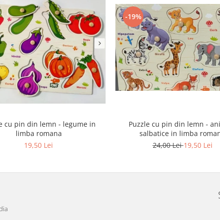
-19%
e cu pin din lemn - legume in
Puzzle cu pin din lemn - an
limba romana
salbatice in limba roma
19,50 Lei
24,00 Lei
19,50 Lei
dia