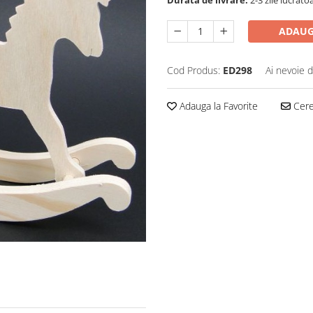
Durata de livrare:
2-3 zile lucrato
ADAUG
Cod Produs:
ED298
Ai nevoie d
Adauga la Favorite
Cere 