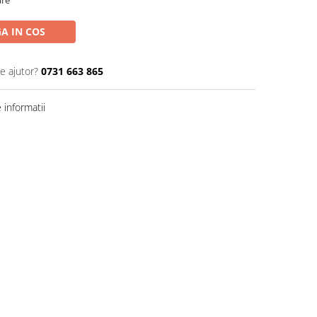
are
A IN COS
e ajutor?
0731 663 865
informatii