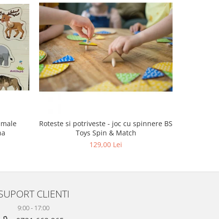
imale
Roteste si potriveste - joc cu spinnere BS
Puzzle 
na
Toys Spin & Match
129,00 Lei
SUPORT CLIENTI
9:00 - 17:00