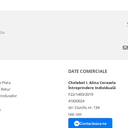
dia
DATE COMERCIALE
 Plata
Chelebet I. Alina Cerasela
Întreprindere Individuală
e Retur
F22/1493/2019
Produselor
41820024
str. Ciurchi, nr. 134
L
Iași, Iasi
Contacteaza-ne