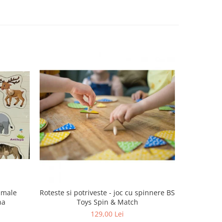
imale
Roteste si potriveste - joc cu spinnere BS
Puzzle 
na
Toys Spin & Match
129,00 Lei