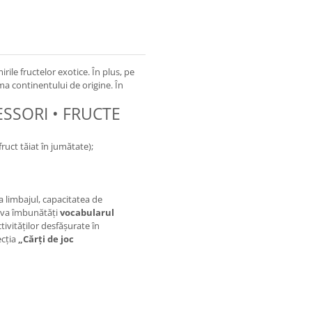
rile fructelor exotice. În plus, pe
ama continentului de origine. În
SSORI • FRUCTE
fruct tăiat în jumătate);
ta limbajul, capacitatea de
i va îmbunătăți
vocabularul
tivităţilor desfăşurate în
ecția
„Cărți de joc