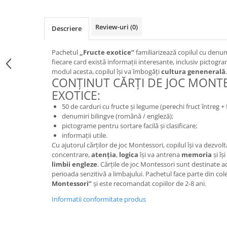
Review-uri
(0)
Descriere
Pachetul
„Fructe exotice”
familiarizează copilul cu denumi
fiecare card există informații interesante, inclusiv pictogr
modul acesta, copilul își va îmbogăți
cultura genenerală
.
CONȚINUT CĂRȚI DE JOC MONTE
EXOTICE:
50 de carduri cu fructe și legume (perechi fruct întreg + 
denumiri bilingve (română / engleză);
pictograme pentru sortare facilă și clasificare;
informații utile.
Cu ajutorul cărților de joc Montessori, copilul își va dezvol
concentrare,
atenția
,
logica
își va antrena
memoria
și îș
limbii engleze
. Cărţile de joc Montessori sunt destinate ac
perioada senzitivă a limbajului. Pachetul face parte din col
Montessori”
și este recomandat copiilor de 2-8 ani.
Informatii conformitate produs