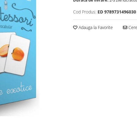
Durata de livrare:
2-3 zile lucrato
Cod Produs:
ED 9789731496030
Adauga la Favorite
Cere 