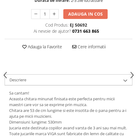
Durata de livrare:
2-3 zile lucratoare
ADAUGA IN COS
Cod Produs:
EJ 50692
Ai nevoie de ajutor?
0731 663 865
Adauga la Favorite
Cere informatii
Descriere
Sa cantam!
Aceasta chitara minunat finisata este perfecta pentru micii
maestri care vor sa se exprime prin muzica.
Chitara are 53 de cm lungime si este insotita de o pana pentru a-i
ajuta pe micii muzicieni.
Dimensiuni: lungime: 530mm
Jucaria este destinata copiilor avand varsta de 3 ani sau mai mult.
Toate jucariile marca VIGA sunt fabricate din lemn de calitate cu