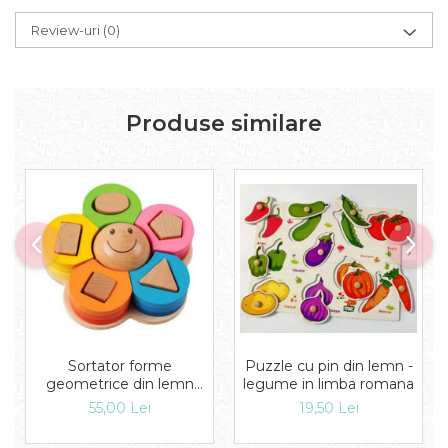
Review-uri
(0)
Produse similare
Puzzle cu pin din lemn -
Sortator forme
legume in limba romana
geometrice din lemn
Floare
19,50 Lei
55,00 Lei