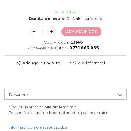
IN STOC
Durata de livrare:
3 - 5 zile lucrătoare
ADAUGA IN COS
Cod Produs:
EJ146
Ai nevoie de ajutor?
0731 663 865
Adauga la Favorite
Cere informatii
Descriere
Circuitul labirint cu bile din lemn mic
Dezvoltă aptitudinile locomotorii şi logica celor mici.
Informatii conformitate produs