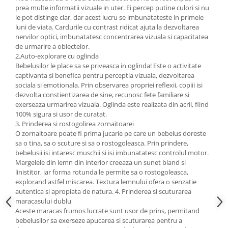
prea multe informatii vizuale in uter. Ei percep putine culori si nu
le pot distinge clar, dar acest lucru se imbunatateste in primele
luni de viata. Cardurile cu contrast ridicat ajuta la dezvoltarea
nervilor optici, imbunatatesc concentrarea vizuala si capacitatea
de urmarire a obiectelor.
2.Auto-explorare cu oglinda
Bebelusilor le place sa se priveasca in oglinda! Este o activitate
captivanta si benefica pentru perceptia vizuala, dezvoltarea
sociala si emotionala. Prin observarea propriei reflexii, copiii isi
dezvolta constientizarea de sine, recunosc fete familiare si
exerseaza urmarirea vizuala. Oglinda este realizata din acril, fiind
100% sigura si usor de curatat.
3. Prinderea si rostogolirea zornaitoarei
O zornaitoare poate fi prima jucarie pe care un bebelus doreste
sa o tina, sa o scuture si sa o rostogoleasca. Prin prindere,
bebelusii isi intaresc muschii si isi imbunatatesc controlul motor.
Margelele din lemn din interior creeaza un sunet bland si
linistitor, iar forma rotunda le permite sa o rostogoleasca,
explorand astfel miscarea. Textura lemnului ofera o senzatie
autentica si apropiata de natura. 4. Prinderea si scuturarea
maracasului dublu
Aceste maracas frumos lucrate sunt usor de prins, permitand
bebelusilor sa exerseze apucarea si scuturarea pentru a