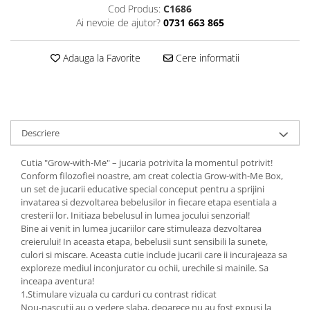
Cod Produs:
C1686
Ai nevoie de ajutor?
0731 663 865
Adauga la Favorite
Cere informatii
Descriere
Cutia "Grow-with-Me" – jucaria potrivita la momentul potrivit!
Conform filozofiei noastre, am creat colectia Grow-with-Me Box,
un set de jucarii educative special conceput pentru a sprijini
invatarea si dezvoltarea bebelusilor in fiecare etapa esentiala a
cresterii lor. Initiaza bebelusul in lumea jocului senzorial!
Bine ai venit in lumea jucariilor care stimuleaza dezvoltarea
creierului! In aceasta etapa, bebelusii sunt sensibili la sunete,
culori si miscare. Aceasta cutie include jucarii care ii incurajeaza sa
exploreze mediul inconjurator cu ochii, urechile si mainile. Sa
inceapa aventura!
1.Stimulare vizuala cu carduri cu contrast ridicat
Nou-nascutii au o vedere slaba, deoarece nu au fost expusi la