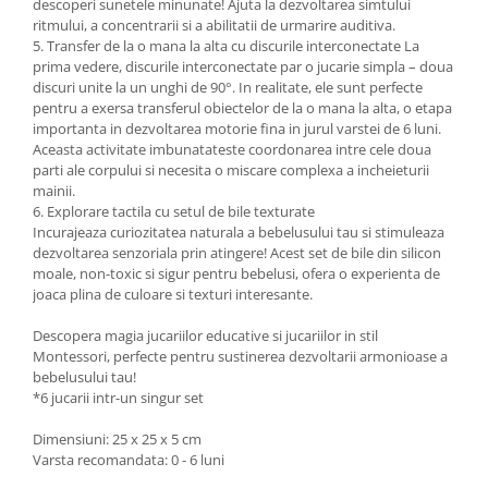
descoperi sunetele minunate! Ajuta la dezvoltarea simtului
ritmului, a concentrarii si a abilitatii de urmarire auditiva.
5. Transfer de la o mana la alta cu discurile interconectate La
prima vedere, discurile interconectate par o jucarie simpla – doua
discuri unite la un unghi de 90°. In realitate, ele sunt perfecte
pentru a exersa transferul obiectelor de la o mana la alta, o etapa
importanta in dezvoltarea motorie fina in jurul varstei de 6 luni.
Aceasta activitate imbunatateste coordonarea intre cele doua
parti ale corpului si necesita o miscare complexa a incheieturii
mainii.
6. Explorare tactila cu setul de bile texturate
Incurajeaza curiozitatea naturala a bebelusului tau si stimuleaza
dezvoltarea senzoriala prin atingere! Acest set de bile din silicon
moale, non-toxic si sigur pentru bebelusi, ofera o experienta de
joaca plina de culoare si texturi interesante.
Descopera magia jucariilor educative si jucariilor in stil
Montessori, perfecte pentru sustinerea dezvoltarii armonioase a
bebelusului tau!
*6 jucarii intr-un singur set
Dimensiuni: 25 x 25 x 5 cm
Varsta recomandata: 0 - 6 luni