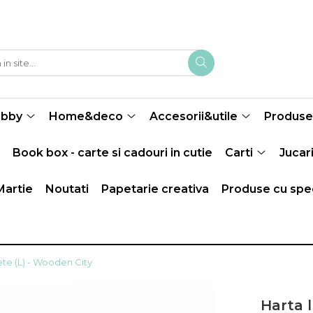
obby
Home&deco
Accesorii&utile
Produse 
Book box - carte si cadouri in cutie
Carti
Jucari
Martie
Noutati
Papetarie creativa
Produse cu spec
ete (L) - Wooden City
Harta l