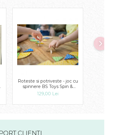
Roteste si potriveste - joc cu
Puzzle in cutie 
spinnere BS Toys Spin &
Printese
Match
129,00 Lei
19,00 Lei
PORT CLIENTI