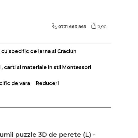
0731 663 865
0,00
cu specific de iarna si Craciun
i, carti si materiale in stil Montessori
ific de vara
Reduceri
umii puzzle 3D de perete (L) -