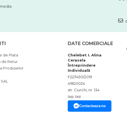
l media
c
NTI
DATE COMERCIALE
 de Plata
Chelebet I. Alina
Cerasela
a de Retur
Întreprindere
ia Produselor
Individuală
F22/1493/2019
 SAL
41820024
str. Ciurchi, nr. 134
Iași, Iasi
Contacteaza-ne