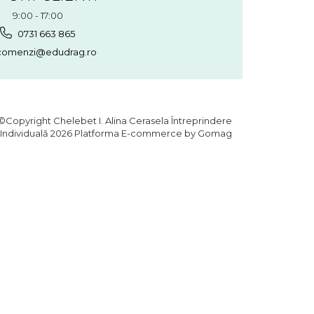
9:00 - 17:00
0731 663 865
omenzi@edudrag.ro
©Copyright Chelebet I. Alina Cerasela Întreprindere
Individuală 2026
Platforma E-commerce by Gomag