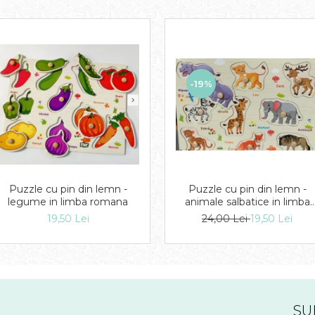
-19%
Puzzle cu pin din lemn -
Puzzle cu pin din lemn -
legume in limba romana
animale salbatice in limba
romana
19,50 Lei
24,00 Lei
19,50 Lei
SU