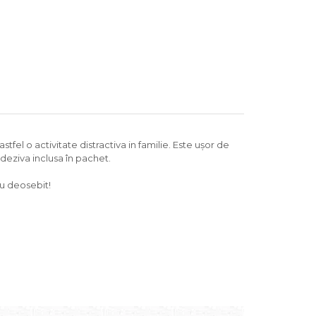
stfel o activitate distractiva in familie. Este ușor de
adeziva inclusa în pachet.
ou deosebit!