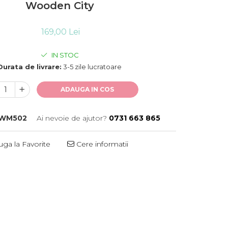
Wooden City
169,00 Lei
IN STOC
Durata de livrare:
3-5 zile lucratoare
ADAUGA IN COS
WM502
Ai nevoie de ajutor?
0731 663 865
ga la Favorite
Cere informatii