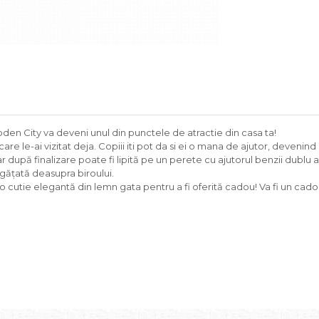
en City va deveni unul din punctele de atractie din casa ta!
e le-ai vizitat deja. Copiii iti pot da si ei o mana de ajutor, devenind a
ar după finalizare poate fi lipită pe un perete cu ajutorul benzii dublu 
agățată deasupra biroului.
o cutie elegantă din lemn gata pentru a fi oferită cadou! Va fi un cad