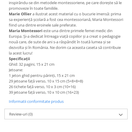
inspirându-se din metodele montessoriene, pe care dorește să le
promoveze în toate familiile.
Marie Ollier
a ilustrat acest material cu o bucurie imensă: prima
sa experiență școlară a fost cea montessoriană, Maria Montessori
fiind una dintre eroinele sale preferate.
Maria Montessori
este una dintre primele femei medic din
Europa. Și-a dedicat întreaga viață copiilor și a creat o pedagogie
nouă care, de sute de ani s-a răspândit în toată lumea și se
dezvolta și în România. Ne dorim ca aceasta caseta să contribuie
la acest lucru!
Specificații
Ghid: 32 pagini, 15 x 21 cm
Jetoane:
1 jeton ghid pentru părinți, 15 x 21 cm
29 jetoane față verso, 10 x 15 cm (5+8+8+8)
26 tichete față verso, 10 x 3 cm (10+16)
39 jetoane față verso, 10 x 10 cm (16+23)
Informatii conformitate produs
Review-uri
(0)