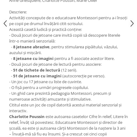
Anne Ghesquiere, Charlotte Poussin, Marie Ollier
Descriere:
Activități concepute de o educatoare Montessori pentru a-i însoți
pe copii pe drumul învățării citit-scrisului.
Această casetă ludică și practică conține:
- Două Jocuri de jetoane care invită copiii să descopere literele
într-o manieră senzorială:
-
8 jetoane abrazive
, pentru stimularea pipăitului, văzului,
auzului și mișcării.
-
8 jetoane cu imagini
pentru a fi asociate acestor litere.
- Două jocuri de jetoane de lectură pentru asociere:
-
51 de tichete de lectură
(12 serii).
-
51 de jetoane cu imagini
(autocorecție pe verso).
- Un joc cu 17 jetoane cu liste de cuvinte.
- O fișă pentru a urmări progresele copilului.
- Un ghid care prezintă pedagogia Montessori, precum și
numeroase activități amuzante și stimulative.
Cititul este un joc de copil datorită acestui material senzorial și
interactiv.
Charlotte Poussin
este autoarea casetelor Cifre în relief, Litere în
relief, Învăț să povestesc. Educatoare Montessori și director de
școală, ea este și autoarea cărții Montessori de la naștere la 3 ani
– Învață-mă să fiu eu însumi. Și-a crescut cei cinci copii