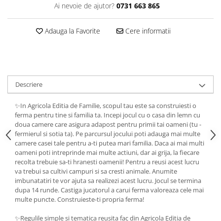
Ai nevoie de ajutor?
0731 663 865
Adauga la Favorite
Cere informatii
Descriere
✨In Agricola Editia de Familie, scopul tau este sa construiesti o
ferma pentru tine si familia ta. Incepi jocul cu o casa din lemn cu
doua camere care asigura adapost pentru primii tai oameni (tu -
fermierul si sotia ta). Pe parcursul jocului poti adauga mai multe
camere casei tale pentru a-ti putea mari familia. Daca ai mai multi
oameni poti intreprinde mai multe actiuni, dar ai grija, la fiecare
recolta trebuie sa-ti hranesti oamenii! Pentru a reusi acest lucru
va trebui sa cultivi campuri si sa cresti animale. Anumite
imbunatatiri te vor ajuta sa realizezi acest lucru. Jocul se termina
dupa 14 runde. Castiga jucatorul a carui ferma valoreaza cele mai
multe puncte. Construieste-ti propria ferma!
✨Regulile simple si tematica reusita fac din Agricola Editia de