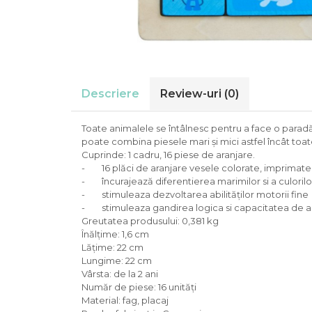
Descriere
Review-uri
(0)
Toate animalele se întâlnesc pentru a face o paradă î
poate combina piesele mari și mici astfel încât toa
Cuprinde: 1 cadru, 16 piese de aranjare.
- 16 plăci de aranjare vesele colorate, imprimate
- încurajează diferentierea marimilor si a culorilo
- stimuleaza dezvoltarea abilităților motorii fine
- stimuleaza gandirea logica si capacitatea de a
Greutatea produsului: 0,381 kg
Înălțime: 1,6 cm
Lățime: 22 cm
Lungime: 22 cm
Vârsta: de la 2 ani
Număr de piese: 16 unități
Material: fag, placaj