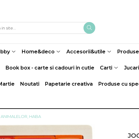
obby
Home&deco
Accesorii&utile
Produse 
Book box - carte si cadouri in cutie
Carti
Jucari
Martie
Noutati
Papetarie creativa
Produse cu spec
 ANIMALELOR, HABA
JO