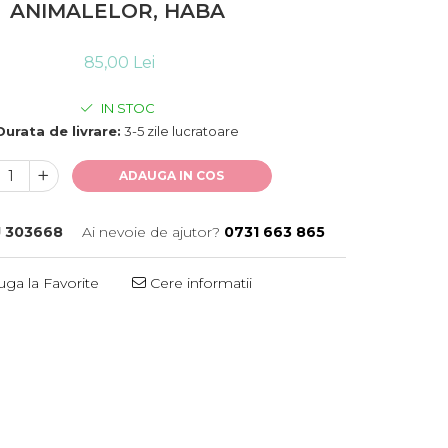
ANIMALELOR, HABA
85,00 Lei
IN STOC
Durata de livrare:
3-5 zile lucratoare
ADAUGA IN COS
J 303668
Ai nevoie de ajutor?
0731 663 865
ga la Favorite
Cere informatii