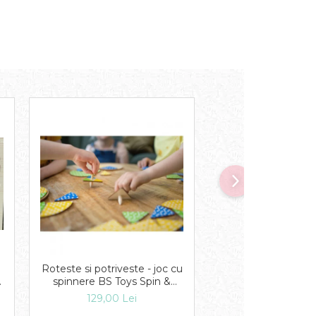
Roteste si potriveste - joc cu
Puzzle in cutie 
spinnere BS Toys Spin &
Printese
Match
129,00 Lei
19,00 Lei