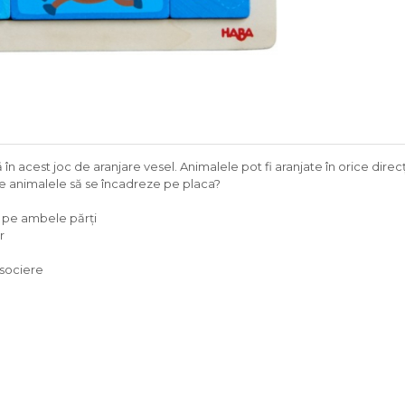
n acest joc de aranjare vesel. Animalele pot fi aranjate în orice direcț
te animalele să se încadreze pe placa?
 pe ambele părți
r
sociere