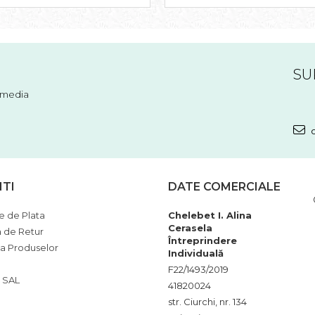
SU
l media
c
NTI
DATE COMERCIALE
 de Plata
Chelebet I. Alina
Cerasela
a de Retur
Întreprindere
ia Produselor
Individuală
F22/1493/2019
 SAL
41820024
str. Ciurchi, nr. 134