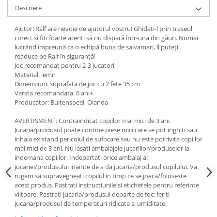
Descriere
Ajutor! Ralf are nevoie de ajutorul vostru! Ghidati-l prin traseul
corect și fiti foarte atenti să nu dispară într-una din găuri. Numai
lucrând împreună ca o echipă buna de salvamari, îl puteți
readuce pe Ralf în siguranță!
Joc recomandat pentru 2-3 jucatori
Material: lemn
Dimensiuni: suprafata de joc cu 2 fete 35 cm
Varsta recomandata: 6 ani+
Producator: Buitenspeel, Olanda
AVERTISMENT: Contraindicat copiilor mai mici de 3 ani.
Jucaria/produsul poate contine piese mici care se pot inghiti sau
inhala existand pericolul de sufocare sau nu este potrivita copiilor
mai mici de 3 ani. Nu lasati ambalajele jucariilor/produselor la
indemana copiilor. Indepartati orice ambalaj al
jucariei/produsului inainte de a da jucaria/produsul copilului. Va
rugam sa supravegheati copilul in timp ce se joaca/foloseste
acest produs. Pastrati instructiunile si etichetele pentru referinte
viitoare. Pastrati jucaria/produsul departe de foc; feriti
jucaria/produsul de temperaturi ridicate si umiditate.