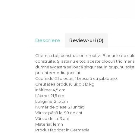
Descriere
Review-uri
(0)
Chemati toți constructorii creativi! Blocurile de cul
construite. Și asta nu e tot: aceste blocuri tridimen
dumneavoastra se joacă singur sau in grup, nu există
prin intermediul jocului.
Cuprinde: 21 blocuri, 1 broșură cu șabloane.
Greutatea produsului: 0,319 kg
Înălțime: 4,5 cm
Lățime: 21,5 cm
Lungime: 21,5 cm
Număr de piese: 21 unități
Vârsta până la: 99 de ani
Vârsta de la: 3 ani
Material: lemn
Produs fabricat in Germania