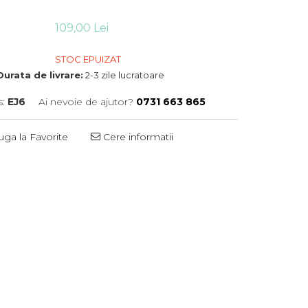
109,00 Lei
STOC EPUIZAT
Durata de livrare:
2-3 zile lucratoare
:
EJ6
Ai nevoie de ajutor?
0731 663 865
ga la Favorite
Cere informatii