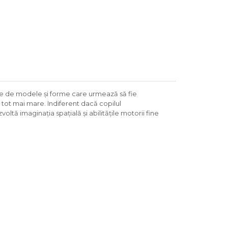
toare de modele și forme care urmează să fie
e tot mai mare. Indiferent dacă copilul
tă imaginația spațială și abilitățile motorii fine