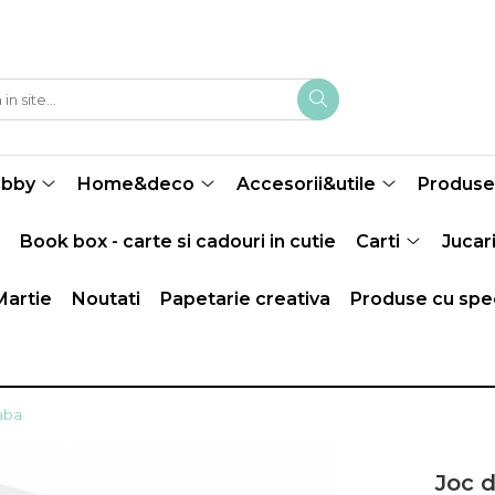
obby
Home&deco
Accesorii&utile
Produse 
Book box - carte si cadouri in cutie
Carti
Jucari
Martie
Noutati
Papetarie creativa
Produse cu spec
Haba
Joc d