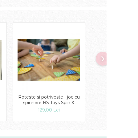
Roteste si potriveste - joc cu
Puzzle in cutie 
spinnere BS Toys Spin &
Printese
Match
129,00 Lei
19,00 Lei