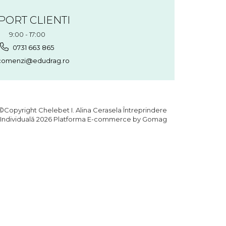
PORT CLIENTI
9:00 - 17:00
0731 663 865
omenzi@edudrag.ro
©Copyright Chelebet I. Alina Cerasela Întreprindere
Individuală 2026
Platforma E-commerce by Gomag