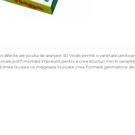
ori diferite ale jocului de aranjare 3D Viridis permit o varietate uimi
sionale pot fi montate împreună pentru a crea structuri mici în variant
 limite la ceea ce imaginația lui poate crea. Formele geometrice dezvol