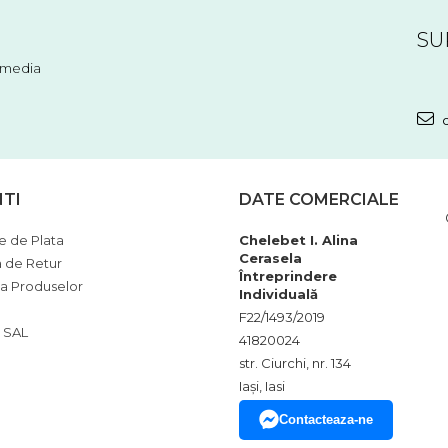
SU
l media
c
NTI
DATE COMERCIALE
 de Plata
Chelebet I. Alina
Cerasela
a de Retur
Întreprindere
ia Produselor
Individuală
F22/1493/2019
 SAL
41820024
str. Ciurchi, nr. 134
Iași, Iasi
Contacteaza-ne