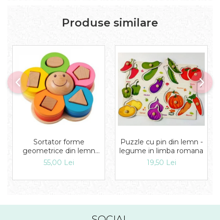
Produse similare
Puzzle cu pin din lemn -
Sortator forme
legume in limba romana
geometrice din lemn
Floare
19,50 Lei
55,00 Lei
SOCIAL