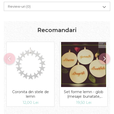
Review-uri
(0)
Recomandari
Coronita din stele de
Set forme lemn - glob
lemn
(mesaje: bunatate,
speranta, dragoste,
12,00 Lei
19,50 Lei
fericire)