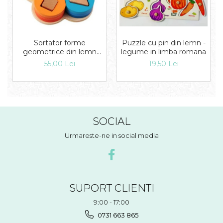
Puzzle cu pin din lemn -
Sortator forme
legume in limba romana
geometrice din lemn
Floare
19,50 Lei
55,00 Lei
SOCIAL
Urmareste-ne in social media
SUPORT CLIENTI
9:00 - 17:00
0731 663 865