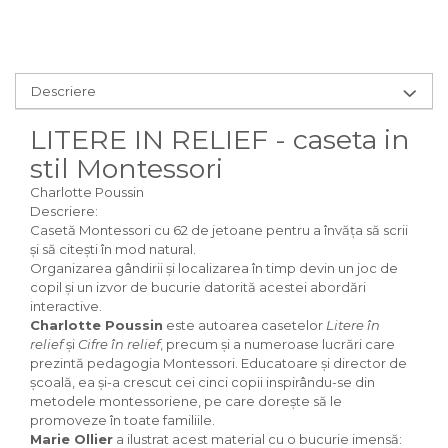
Descriere
LITERE IN RELIEF - caseta in
stil Montessori
Charlotte Poussin
Descriere:
Casetă Montessori cu 62 de jetoane pentru a învăța să scrii
și să citești în mod natural.
Organizarea gândirii și localizarea în timp devin un joc de
copil și un izvor de bucurie datorită acestei abordări
interactive.
Charlotte Poussin
este autoarea casetelor
Litere în
relief
și
Cifre în relief
, precum și a numeroase lucrări care
prezintă pedagogia Montessori. Educatoare și director de
școală, ea și-a crescut cei cinci copii inspirându-se din
metodele montessoriene, pe care dorește să le
promoveze în toate familiile.
Marie Ollier
a ilustrat acest material cu o bucurie imensă: