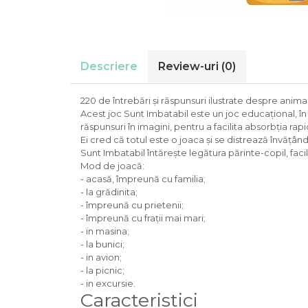
Descriere
Review-uri
(0)
220 de întrebări și răspunsuri ilustrate despre animale,
Acest joc Sunt Imbatabil este un joc educațional, în 
răspunsuri în imagini, pentru a facilita absorbția rapi
Ei cred că totul este o joaca și se distrează învățând
Sunt Imbatabil întărește legătura părinte-copil, fac
Mod de joacă:
- acasă, împreună cu familia;
- la grădinita;
- împreună cu prietenii;
- împreună cu frații mai mari;
- in masina;
- la bunici;
- in avion;
- la picnic;
- in excursie.
Caracteristici