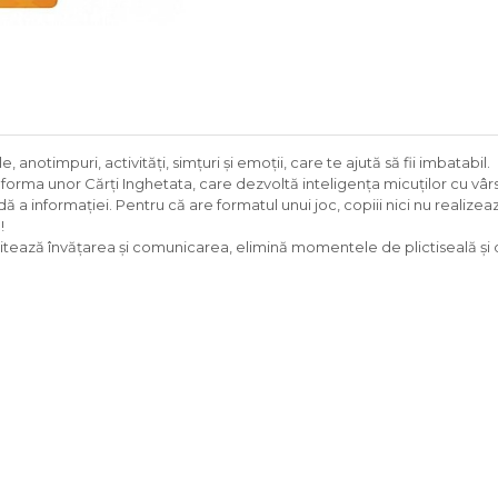
 anotimpuri, activități, simțuri și emoții, care te ajută să fii imbatabil.
forma unor Cărți Inghetata, care dezvoltă inteligența micuților cu vârst
dă a informației. Pentru că are formatul unui joc, copiii nici nu realizea
!
ilitează învățarea și comunicarea, elimină momentele de plictiseală și 