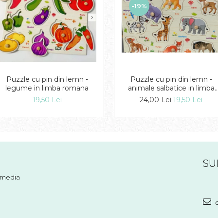
-19%
Puzzle cu pin din lemn -
Puzzle cu pin din lemn -
legume in limba romana
animale salbatice in limba
romana
19,50 Lei
24,00 Lei
19,50 Lei
SU
l media
c