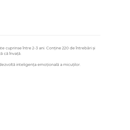
e cuprinse între 2-3 ani. Conține 220 de întrebări și
ză că învață.
dezvoltă inteligența emoțională a micuților.