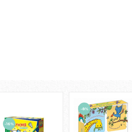
-8%
-16%