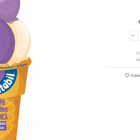
C
A
Adau