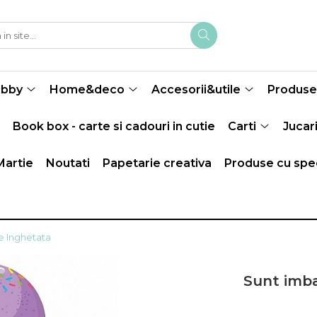
obby
Home&deco
Accesorii&utile
Produse 
Book box - carte si cadouri in cutie
Carti
Jucari
Martie
Noutati
Papetarie creativa
Produse cu spec
ie Inghetata
Sunt imbat