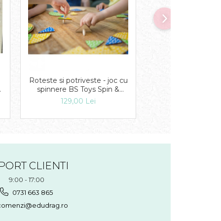
Roteste si potriveste - joc cu
Puzzle in cutie 
spinnere BS Toys Spin &
Printese
Match
129,00 Lei
19,00 Lei
PORT CLIENTI
9:00 - 17:00
0731 663 865
omenzi@edudrag.ro