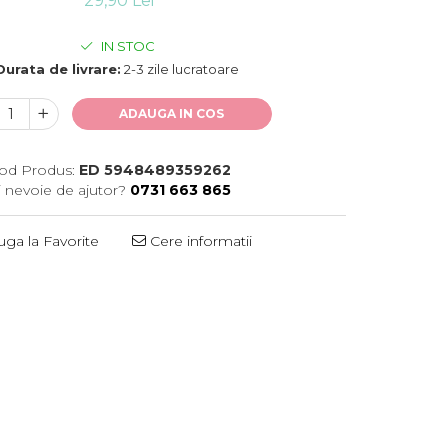
29,90 Lei
IN STOC
Durata de livrare:
2-3 zile lucratoare
ADAUGA IN COS
od Produs:
ED 5948489359262
i nevoie de ajutor?
0731 663 865
ga la Favorite
Cere informatii