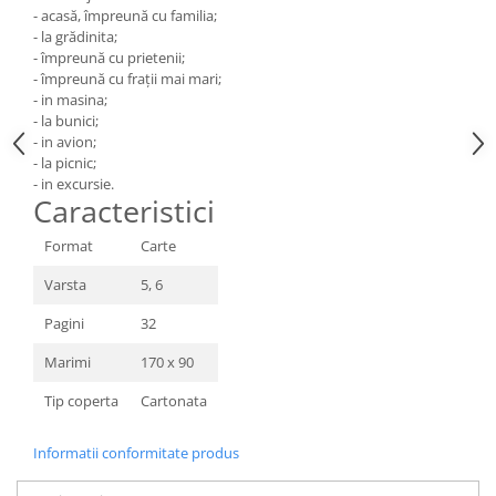
- acasă, împreună cu familia;
- la grădinita;
- împreună cu prietenii;
- împreună cu frații mai mari;
- in masina;
- la bunici;
- in avion;
- la picnic;
- in excursie.
Caracteristici
Format
Carte
Varsta
5, 6
Pagini
32
Marimi
170 x 90
Tip coperta
Cartonata
Informatii conformitate produs