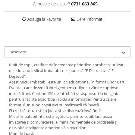
Ai nevoie de ajutor?
0731 663 865
Adauga la Favorite
Cere informatii
Descriere
Iubit de copii, creditat de încrederea părinților, aprobat și utilizat
de educatori, Micul Imbatabil ne spune că "E Distractiv să Fii
Deștept!".
Acest Micul Imbatabil este un joc educațional, în forma unor Cărți
Evantai, care dezvoltă inteligența micuților cu vârste cuprinse
între 5-6 ani. Conține 150 de întrebări și răspunsuri în imagini,
pentru a facilita absorbția rapidă a informației. Pentru că are
formatul unui joc, copiii nici nu realizează că învață.
Ei cred că totul este o joaca și se distrează învățând!
Micul Imbatabil întărește legătura părinte-copil, facilitează
învățarea și comunicarea, elimină momentele de plictiseală și
dezvoltă inteligența emoțională a micuților.
Mod de joacă: