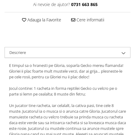
Ai nevoie de ajutor?
0731 663 865
Adauga la Favorite
Cere informatii
Descriere
E timpul sa o hranesti pe Gloria, soparla Gecko mereu flamanda!
Gloriei ii plac foarte mult mustele verzi, dar ai grija... plesneste-le
pe cele rosii, pentru ca Gloriei nu ii plac deloc!
Jocul contine: 1 racheta in forma reptilei Gecko cu velcro pe o
parte si lemn pe cealalta; 8 muste din fetru;
Un jucator tine racheta, iar celalalt, la cativa pasi, tine cele 8
muste. Jucatorul ia o musca si o arunca catre Gloria. Jucatorul care
manuieste racheta cu velcro trebuie sa prinda musca cu racheta
daca este verde sau sa intoarca racheta si sa loveasca musca daca
este rosie. Jucatorul cu mustele continua sa arunce mustele spre
Gloria pana cand nu mai sunt muste. Alegeti sa aruncati mustele