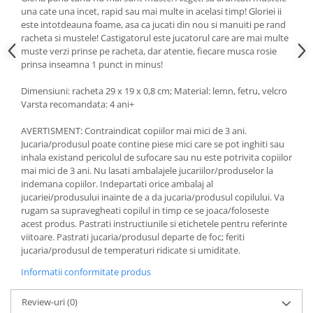
una cate una incet, rapid sau mai multe in acelasi timp! Gloriei ii
este intotdeauna foame, asa ca jucati din nou si manuiti pe rand
racheta si mustele! Castigatorul este jucatorul care are mai multe
muste verzi prinse pe racheta, dar atentie, fiecare musca rosie
prinsa inseamna 1 punct in minus!
Dimensiuni: racheta 29 x 19 x 0,8 cm; Material: lemn, fetru, velcro
Varsta recomandata: 4 ani+
AVERTISMENT: Contraindicat copiilor mai mici de 3 ani.
Jucaria/produsul poate contine piese mici care se pot inghiti sau
inhala existand pericolul de sufocare sau nu este potrivita copiilor
mai mici de 3 ani. Nu lasati ambalajele jucariilor/produselor la
indemana copiilor. Indepartati orice ambalaj al
jucariei/produsului inainte de a da jucaria/produsul copilului. Va
rugam sa supravegheati copilul in timp ce se joaca/foloseste
acest produs. Pastrati instructiunile si etichetele pentru referinte
viitoare. Pastrati jucaria/produsul departe de foc; feriti
jucaria/produsul de temperaturi ridicate si umiditate.
Informatii conformitate produs
Review-uri
(0)