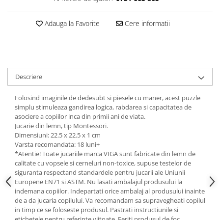
Adauga la Favorite
Cere informatii
Descriere
Folosind imaginile de dedesubt si piesele cu maner, acest puzzle
simplu stimuleaza gandirea logica, rabdarea si capacitatea de
asociere a copiilor inca din primii ani de viata.
Jucarie din lemn, tip Montessori.
Dimensiuni: 22.5 x 22.5 x 1 cm
Varsta recomandata: 18 luni+
*Atentie! Toate jucariile marca VIGA sunt fabricate din lemn de
calitate cu vopsele si cerneluri non-toxice, supuse testelor de
siguranta respectand standardele pentru jucarii ale Uniunii
Europene EN71 si ASTM. Nu lasati ambalajul produsului la
indemana copiilor. Indepartati orice ambalaj al produsului inainte
de a da jucaria copilului. Va recomandam sa supravegheati copilul
in timp ce se foloseste produsul. Pastrati instructiunile si
etichetele pentru referinte viitoate. Feriti produsul de foc,