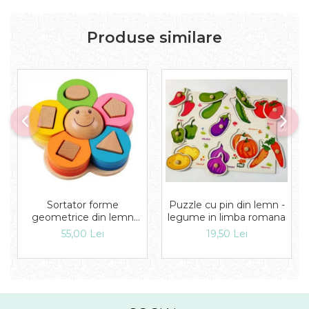
Produse similare
Puzzle cu pin din lemn -
Sortator forme
legume in limba romana
geometrice din lemn
Floare
19,50 Lei
55,00 Lei