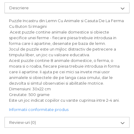
Descriere
Puzzle Incastru din Lemn Cu Animale si Casuta De La Ferma
Cu Buton Si Imagini
Acest puzzle contine animale domestice si obiecte
specifice unei ferme - fiecare piesa trebuie introdusa in
forma care ii apartine, desenate pe baza de lemn.
Jocul de puzzle este un mijloc distractiv de petrecere a
timpului liber, un joc cu valoare educativa.
Acest puzzle contine 8 animale domestice, o ferma, o
moara si o roaba, fiecare piesa trebuie introdusa in forma
care ii apartine. Ii ajuta pe cei mici sa invete mai usor
animalele si obiectele de pe langa casa omului, dar le
dezvolta si simtul observatiei si abilitatile motrice.
Dimensiuni: 30x22 cm
Greutate: 500 grame
Este un joc indicat copiilor cu varste cuprinsa intre 2-4 ani.
Informatii conformitate produs
Review-uri
(0)