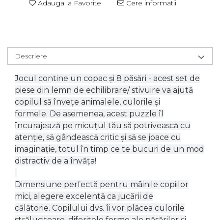
Adauga la Favorite
Cere informatii
Descriere
Jocul contine un copac și 8 păsări - acest set de
piese din lemn de echilibrare/ stivuire va ajută
copilul să învețe animalele, culorile și
formele. De asemenea, acest puzzle îl
încurajează pe micuțul tău să potrivească cu
atenție, să gândească critic și să se joace cu
imaginație, totul în timp ce te bucuri de un mod
distractiv de a învăța!
Dimensiune perfectă pentru mâinile copiilor
mici, alegere excelentă ca jucării de
călătorie. Copilului dvs. îi vor plăcea culorile
strălucitoare, diferitele forme ale păsărilor și