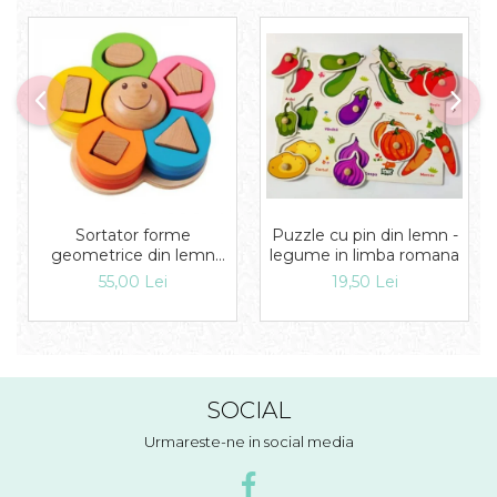
Puzzle cu pin din lemn -
Sortator forme
legume in limba romana
geometrice din lemn
Floare
19,50 Lei
55,00 Lei
SOCIAL
Urmareste-ne in social media